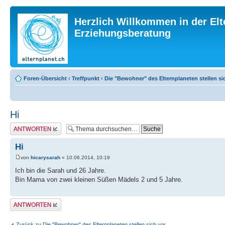
Herzlich Willkommen in der Elt
Erziehungsberatung
Foren-Übersicht
‹
Treffpunkt
‹
Die "Bewohner" des Elternplaneten stellen si
Hi
Antwort erstellen
Hi
von
hicarysarah
» 10.06.2014, 10:19
Ich bin die Sarah und 26 Jahre.
Bin Mama von zwei kleinen Süßen Mädels 2 und 5 Jahre.
Antwort erstellen
Zurück zu Die "Bewohner" des Elternplaneten stellen sich vor