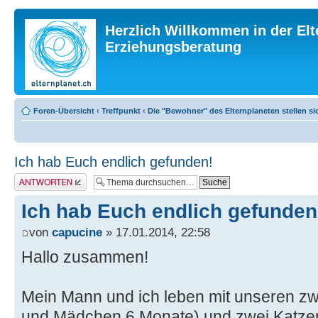
Herzlich Willkommen in der Elt
Erziehungsberatung
Foren-Übersicht
‹
Treffpunkt
‹
Die "Bewohner" des Elternplaneten stellen si
Ich hab Euch endlich gefunden!
Antwort erstellen
Ich hab Euch endlich gefunden
von
capucine
» 17.01.2014, 22:58
Hallo zusammen!
Mein Mann und ich leben mit unseren zwe
und Mädchen 6 Monate) und zwei Katze