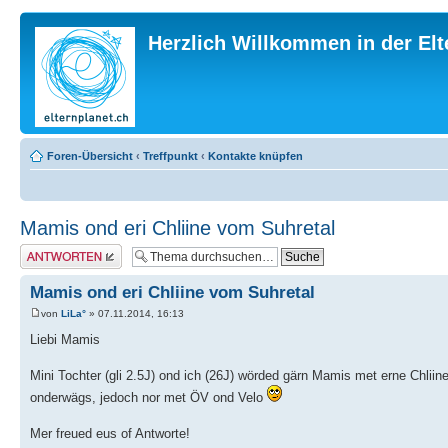
Herzlich Willkommen in der El
Foren-Übersicht
‹
Treffpunkt
‹
Kontakte knüpfen
Mamis ond eri Chliine vom Suhretal
Antwort erstellen
Mamis ond eri Chliine vom Suhretal
von
LiLa°
» 07.11.2014, 16:13
Liebi Mamis
Mini Tochter (gli 2.5J) ond ich (26J) wörded gärn Mamis met erne Chlii
onderwägs, jedoch nor met ÖV ond Velo
Mer freued eus of Antworte!