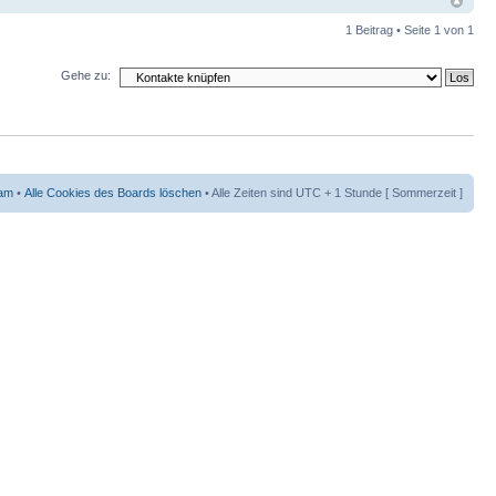
1 Beitrag • Seite
1
von
1
Gehe zu:
am
•
Alle Cookies des Boards löschen
• Alle Zeiten sind UTC + 1 Stunde [ Sommerzeit ]