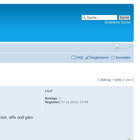
Erweiterte Suche
FAQ
Registrieren
Anmelden
1 Beitrag • Seite
1
von
1
LiLa°
Beiträge:
1
Registriert:
07.11.2014, 15:58
ert, offe ond gärn