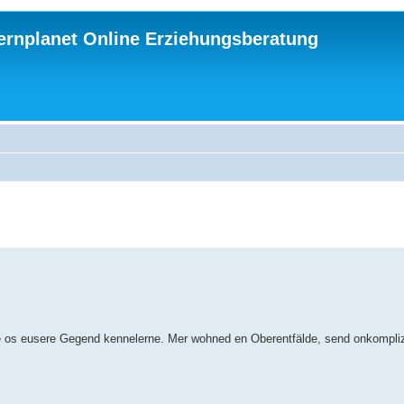
ternplanet Online Erziehungsberatung
ne os eusere Gegend kennelerne. Mer wohned en Oberentfälde, send onkomplizi