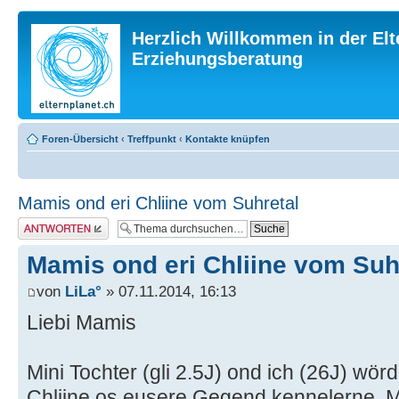
Herzlich Willkommen in der Elt
Erziehungsberatung
Foren-Übersicht
‹
Treffpunkt
‹
Kontakte knüpfen
Mamis ond eri Chliine vom Suhretal
Antwort erstellen
Mamis ond eri Chliine vom Suh
von
LiLa°
» 07.11.2014, 16:13
Liebi Mamis
Mini Tochter (gli 2.5J) ond ich (26J) wö
Chliine os eusere Gegend kennelerne. 