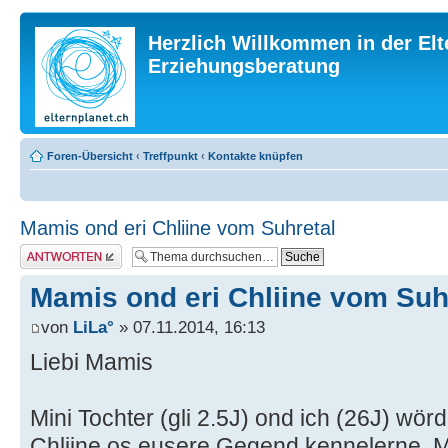
Herzlich Willkommen in der Elt
Erziehungsberatung
Foren-Übersicht
‹
Treffpunkt
‹
Kontakte knüpfen
Mamis ond eri Chliine vom Suhretal
Antwort erstellen
Mamis ond eri Chliine vom Suh
von
LiLa°
» 07.11.2014, 16:13
Liebi Mamis
Mini Tochter (gli 2.5J) ond ich (26J) wö
Chliine os eusere Gegend kennelerne. 