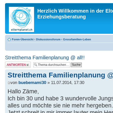
Herzlich Willkommen in der Elt
Erziehungsberatung
Foren-Übersicht
‹
Diskussionsforum
‹
Grossfamilien-Leben
Streitthema Familienplanung @ all!!
Antwort erstellen
Streitthema Familienplanung @ 
von
buebemami30
» 11.07.2014, 17:30
Hallo Zäme,
Ich bin 30 und habe 3 wundervolle Jungs.(
alles und möchte sie nie mehr hergeben.
Jetzt schreit in mir immer lauter mein