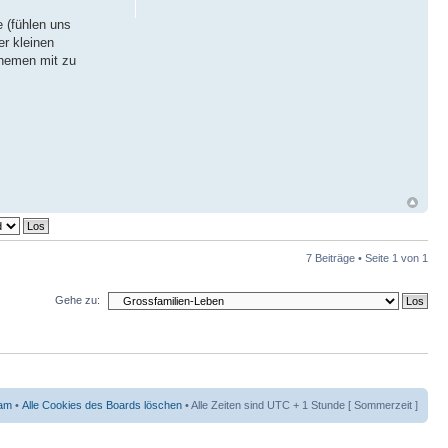
e (fühlen uns
er kleinen
Themen mit zu
7 Beiträge • Seite
1
von
1
Gehe zu:
am
•
Alle Cookies des Boards löschen
• Alle Zeiten sind UTC + 1 Stunde [ Sommerzeit ]