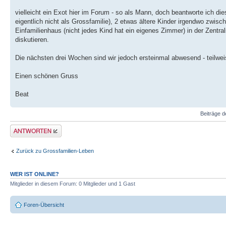
vielleicht ein Exot hier im Forum - so als Mann, doch beantworte ich di
eigentlich nicht als Grossfamilie), 2 etwas ältere Kinder irgendwo zwis
Einfamilienhaus (nicht jedes Kind hat ein eigenes Zimmer) in der Zentr
diskutieren.
Die nächsten drei Wochen sind wir jedoch ersteinmal abwesend - teilweis
Einen schönen Gruss
Beat
Beiträge d
Antwort erstellen
Zurück zu Grossfamilien-Leben
WER IST ONLINE?
Mitglieder in diesem Forum: 0 Mitglieder und 1 Gast
Foren-Übersicht