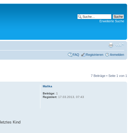
Erweiterte Suche
FAQ
Registrieren
Anmelden
7 Beiträge • Seite
1
von
1
Malika
Beiträge:
1
Registriert:
17.03.2013, 07:43
letztes Kind