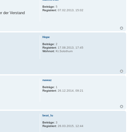
Beiträge:
5
Registriert:
07.02.2013, 15:02
r der Verstand
Hope
Beiträge:
2
Registriert:
17.08.2013, 17:45
Wohnort:
Kt.Solothurn
nawaz
Beiträge:
1
Registriert:
26.12.2014, 09:21
beat_lu
Beiträge:
3
Registriert:
26.03.2015, 12:44