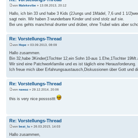
von
Malekevibe
» 13.08.2013, 20:12
Hallo, ich bin 33 und habe 3 Kids (2Jungs und 1Mädel, 7,6 und 1 1/2)
sagt nein. Wir haben 3 wunderbare Kinder und sind stolz auf sie.
Bei uns gehts manchmal drunter und drüber, ohne Trubel wärs aber schon
Re: Vorstellungs-Thread
von
Hope
» 03.09.2013, 08:09
Hallo zusammen.
Bin 32,habe 3Kinder(1Tochter 12,ein Sohn 10-aus 1.Ehe,1Tochter 19Mt.
Wir sind eine Patchworkfamilie und es ist täglich eine Herausforderung.
Ich freue mich über Erfahrungsaustausch,Diskussionen über Gott und d
Re: Vorstellungs-Thread
von
nawaz
» 29.12.2014, 20:06
this is very nice possssttt
Re: Vorstellungs-Thread
von
beat_lu
» 26.03.2015, 14:03
Hallo zusammen,