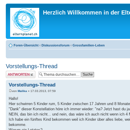
Herzlich Willkommen in der El
Foren-Übersicht
‹
Diskussionsforum
‹
Grossfamilien-Leben
Vorstellungs-Thread
Antwort erstellen
Vorstellungs-Thread
von
Malika
» 17.03.2013, 07:59
Hallo!
Hier schwirren 5 Kinder rum, 5 Kinder zwischen 17 Jahren und 8 Monate
"Dank" dieser Konstellation höre ich immer wieder: "na? Jetzt hast du ja d
NEIN, das bin ich nicht... und nein, das wäre ich auch nicht wenn ich 4
Ich habe ein fünftes Kind bekommen weil ich Kinder über alles liebe, wei
bekomme.
Warum ein Letztes?