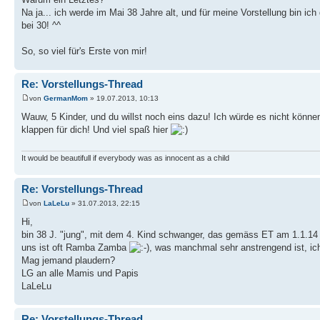
Na ja... ich werde im Mai 38 Jahre alt, und für meine Vorstellung bin ic
bei 30! ^^
So, so viel für's Erste von mir!
Re: Vorstellungs-Thread
von
GermanMom
» 19.07.2013, 10:13
Wauw, 5 Kinder, und du willst noch eins dazu! Ich würde es nicht könne
klappen für dich! Und viel spaß hier
It would be beautifull if everybody was as innocent as a child
Re: Vorstellungs-Thread
von
LaLeLu
» 31.07.2013, 22:15
Hi,
bin 38 J. "jung", mit dem 4. Kind schwanger, das gemäss ET am 1.1.1
uns ist oft Ramba Zamba
, was manchmal sehr anstrengend ist, i
Mag jemand plaudern?
LG an alle Mamis und Papis
LaLeLu
Re: Vorstellungs-Thread