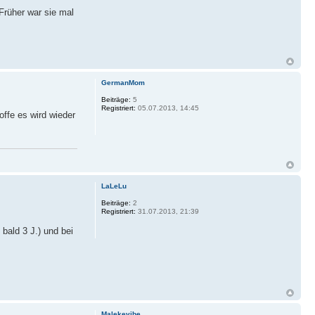
Früher war sie mal
GermanMom
Beiträge:
5
Registriert:
05.07.2013, 14:45
offe es wird wieder
LaLeLu
Beiträge:
2
Registriert:
31.07.2013, 21:39
 bald 3 J.) und bei
Malekevibe