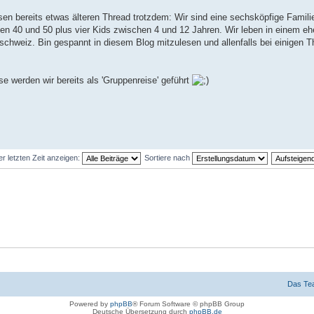
esen bereits etwas älteren Thread trotzdem: Wir sind eine sechsköpfige Famili
chen 40 und 50 plus vier Kids zwischen 4 und 12 Jahren. Wir leben in einem eh
alschweiz. Bin gespannt in diesem Blog mitzulesen und allenfalls bei einigen 
e werden wir bereits als 'Gruppenreise' geführt
er letzten Zeit anzeigen:
Sortiere nach
Das Te
Powered by
phpBB
® Forum Software © phpBB Group
Deutsche Übersetzung durch
phpBB.de