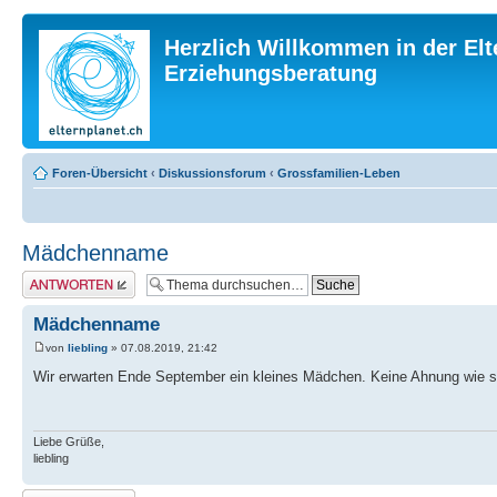
Herzlich Willkommen in der Elt
Erziehungsberatung
Foren-Übersicht
‹
Diskussionsforum
‹
Grossfamilien-Leben
Mädchenname
Antwort erstellen
Mädchenname
von
liebling
» 07.08.2019, 21:42
Wir erwarten Ende September ein kleines Mädchen. Keine Ahnung wie si
Liebe Grüße,
liebling
Antwort erstellen