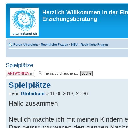
Herzlich Willkommen in der Elt
Erziehungsberatung
Foren-Übersicht
‹
Rechtliche Fragen
‹
NEU - Rechtliche Fragen
Spielplätze
Antwort erstellen
Spielplätze
von
Globidium
» 11.06.2013, 21:36
Hallo zusammen
Neulich machte ich mit meinen Kindern e
Das heisst, wir waren den ganzen Nachm