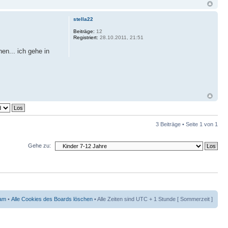
stella22
Beiträge:
12
Registriert:
28.10.2011, 21:51
n... ich gehe in
3 Beiträge • Seite
1
von
1
Gehe zu:
am
•
Alle Cookies des Boards löschen
• Alle Zeiten sind UTC + 1 Stunde [ Sommerzeit ]