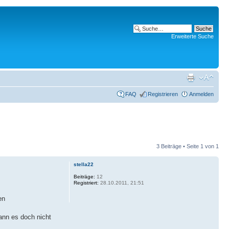
Erweiterte Suche
FAQ
Registrieren
Anmelden
3 Beiträge • Seite
1
von
1
stella22
Beiträge:
12
Registriert:
28.10.2011, 21:51
en
ann es doch nicht