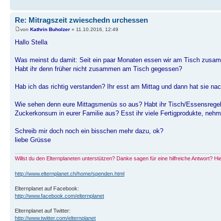
Re: Mitragszeit zwieschedn urchessen
von
Kathrin Buholzer
» 11.10.2016, 12:49
Hallo Stella
Was meinst du damit: Seit ein paar Monaten essen wir am Tisch zus
Habt ihr denn früher nicht zusammen am Tisch gegessen?
Hab ich das richtig verstanden? Ihr esst am Mittag und dann hat sie n
Wie sehen denn eure Mittagsmenüs so aus? Habt ihr Tisch/Essensregeln
Zuckerkonsum in eurer Familie aus? Esst ihr viele Fertigprodukte, nehm
Schreib mir doch noch ein bisschen mehr dazu, ok?
liebe Grüsse
Willst du den Elternplaneten unterstützen? Danke sagen für eine hilfreiche Antwort? H
http://www.elternplanet.ch/home/spenden.html
Elternplanet auf Facebook:
http://www.facebook.com/elternplanet
Elternplanet auf Twitter:
http://www.twitter.com/elternplanet