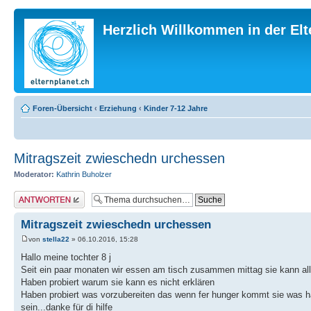
Herzlich Willkommen in der El
Foren-Übersicht
‹
Erziehung
‹
Kinder 7-12 Jahre
Mitragszeit zwieschedn urchessen
Moderator:
Kathrin Buholzer
Antwort erstellen
Mitragszeit zwieschedn urchessen
von
stella22
» 06.10.2016, 15:28
Hallo meine tochter 8 j
Seit ein paar monaten wir essen am tisch zusammen mittag sie kann all
Haben probiert warum sie kann es nicht erklären
Haben probiert was vorzubereiten das wenn fer hunger kommt sie was ha
sein...danke für di hilfe