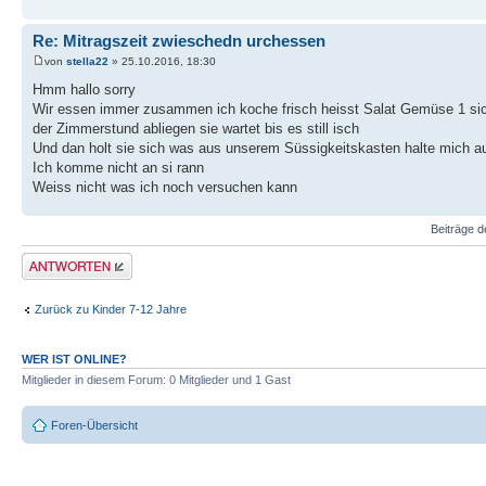
Re: Mitragszeit zwieschedn urchessen
von
stella22
» 25.10.2016, 18:30
Hmm hallo sorry
Wir essen immer zusammen ich koche frisch heisst Salat Gemüse 1 sich
der Zimmerstund abliegen sie wartet bis es still isch
Und dan holt sie sich was aus unserem Süssigkeitskasten halte mich auc
Ich komme nicht an si rann
Weiss nicht was ich noch versuchen kann
Beiträge d
Antwort erstellen
Zurück zu Kinder 7-12 Jahre
WER IST ONLINE?
Mitglieder in diesem Forum: 0 Mitglieder und 1 Gast
Foren-Übersicht