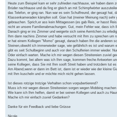
Heute zum Beispiel kam er sehr zufrieden nachhause, wir haben dann 
Brüder nachhause und da fing er gleich an mit Schimpfwörter auszuteilen
das Telefon, er ging ran. Nun war es sein Schulfreund, der gesagt hat,
Klassenkameraden kämpfen soll. Gian hat (meiner Meinung nach) sehr g
gebrauchen. Sprich,er ass kein Mittagessen (es gab Reis, er hasst Reis
nicht an unsere Familienabmachungen. Gut, mein Fehler war, dass ich 
Danach ging er ins Zimmer und weigerte sich seine Aemtchen zu erledi
Ihm dann nachins Zimmer und habe versucht mit Ihm zu sprechen um raus
er hat einem Kollegen "Momo" gesagt, danach haben Ihn die anderen sc
Steinen,obwohl ich immerwieder sage, wie gefährlich es ist und warum er 
gibt es seit Schulbeginn und auch vor den Schulferien immer wieder. 
Oder einfach warten. Mache ich mir wegen diesen Streitereien zuviel g
Dazu kommt, bei allem was ich Ihm sage, kommen freche Antworten und 
seine Kollegen, dass Sie mit Ihm sooft Streit haben und trotzdem tut es
Am Abend,wenn er dann im Bett ist, dann ist er wieder wie der kleine Gia
mit Ihm kuscheln und er möchte mich nicht gehen lassen.
Ist dieses rotzige trotzige Verhalten schon vorpubertierend?
Muss ich mir wegen diesen Streitereien sorgen wegen Mobbing machen o
Wie kann ich Ihm helfen, damit er bei seinen Kollegen und auch zu Hau
Mache ich mir einfach zuviel Gedanken?
Danke für ein Feedback und liebe Grüsse
Nicole