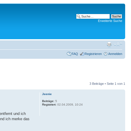
Erweiterte Suche
FAQ
Registrieren
Anmelden
3 Beiträge • Seite
1
von
1
Jeenie
Beiträge:
5
Registriert:
02.04.2009, 10:24
entfernt und ich
und ich merke das