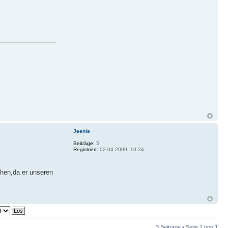
Jeenie
Beiträge:
5
Registriert:
02.04.2009, 10:24
chen,da er unseren
3 Beiträge • Seite
1
von
1