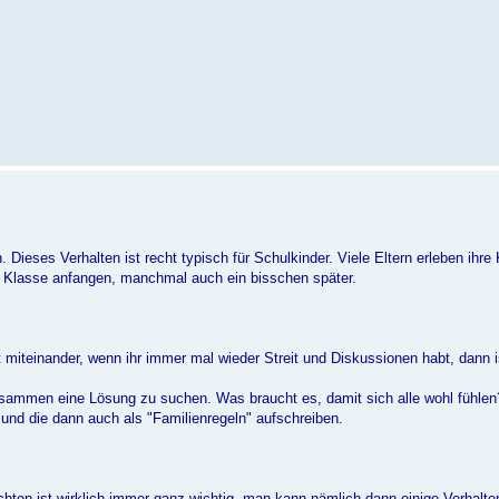
Dieses Verhalten ist recht typisch für Schulkinder. Viele Eltern erleben ihre 
 1. Klasse anfangen, manchmal auch ein bisschen später.
 miteinander, wenn ihr immer mal wieder Streit und Diskussionen habt, dann is
zusammen eine Lösung zu suchen. Was braucht es, damit sich alle wohl fühlen
nd die dann auch als "Familienregeln" aufschreiben.
hten ist wirklich immer ganz wichtig, man kann nämlich dann einige Verhalt