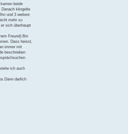
n kamen beide
. Danach klingelte
Ihn und 3 weitere
nicht mehr zu
 er sich überhaupt
inem Freund) Bin
mmen. Dass heisst,
an immer mit
ade beschrieben
Gesprächsuchen.
stehe ich auch
los.Dann darfich