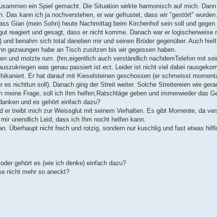
zusammen ein Spiel gemacht. Die Situation wirkte harmonisch auf mich. Dan
. Das kann ich ja nochverstehen, er war gefrustet, dass wir "gestört" wurden
 dass Gian (mein Sohn) heute Nachmittag beim Kirchenhof sein soll und gegen 
ut reagiert und gesagt, dass er nicht komme. Danach war er logischerweise 
) und benahm sich total daneben mir und seinen Brüder gegenüber. Auch hielt
Ihn gezwungen habe an Tisch zusitzen bis wir gegessen haben.
gen und motzte rum. (hm,eigentlich auch verständlich nachdemTelefon mit se
zukriegen was genau passiert ist ect. Leider ist nicht viel dabei rausgeko
hikaniert. Er hat darauf mit Kieselsteinen geschossen (er schmeisst moment
es nichttun soll). Danach ging der Streit weiter. Solche Streitereien wie ger
Nun meine Frage, soll ich Ihm helfen,Ratschläge geben und immerwieder das 
edanken und es gehört einfach dazu?
er treibt mich zur Weissglut mit seinem Verhalten. Es gibt Momente, da ver
 mir unendlich Leid, dass ich Ihm nocht helfen kann.
n. Überhaupt nicht frech und rotzig, sondern nur kuschlig und fast etwas hilf
der gehört es (wie ich denke) einfach dazu?
se nicht mehr so aneckt?