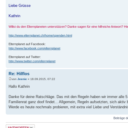
Liebe Grüsse
Kathrin
Willst du den Elternplaneten unterstützen? Danke sagen für eine hilfreiche Antwort? H
http://www.elternplanet.ch/home/spenden.html
Elternplanet auf Facebook:
http://www.facebook.com/elternplanet
Elternplanet auf Twitter:
http://www.twitter.com/elternplanet
Re: Hilflos
von
Jeenie
» 18.09.2015, 07:22
Hallo Kathrin
Danke für deine Ratschläge. Das mit den Regeln haben wir immer alle 
Familienrat ganz doof findet... Allgemein, Regeln aufsetzten, sich akti
Werde es heute nochmals probieren, mit extra viel Liebe und Verständni
Beiträge d
Antwort erstellen