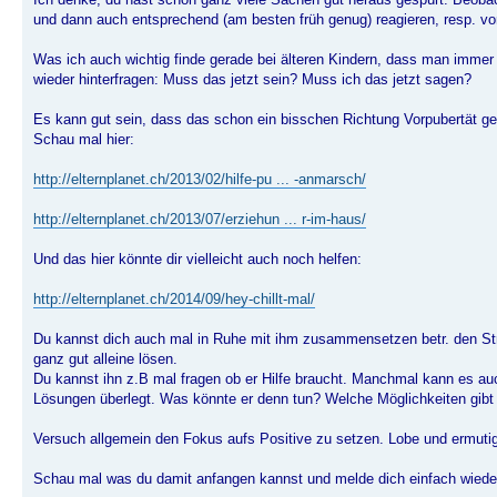
und dann auch entsprechend (am besten früh genug) reagieren, resp. vo
Was ich auch wichtig finde gerade bei älteren Kindern, dass man immer 
wieder hinterfragen: Muss das jetzt sein? Muss ich das jetzt sagen?
Es kann gut sein, dass das schon ein bisschen Richtung Vorpubertät ge
Schau mal hier:
http://elternplanet.ch/2013/02/hilfe-pu ... -anmarsch/
http://elternplanet.ch/2013/07/erziehun ... r-im-haus/
Und das hier könnte dir vielleicht auch noch helfen:
http://elternplanet.ch/2014/09/hey-chillt-mal/
Du kannst dich auch mal in Ruhe mit ihm zusammensetzen betr. den Str
ganz gut alleine lösen.
Du kannst ihn z.B mal fragen ob er Hilfe braucht. Manchmal kann es au
Lösungen überlegt. Was könnte er denn tun? Welche Möglichkeiten gibt
Versuch allgemein den Fokus aufs Positive zu setzen. Lobe und ermutig
Schau mal was du damit anfangen kannst und melde dich einfach wiede