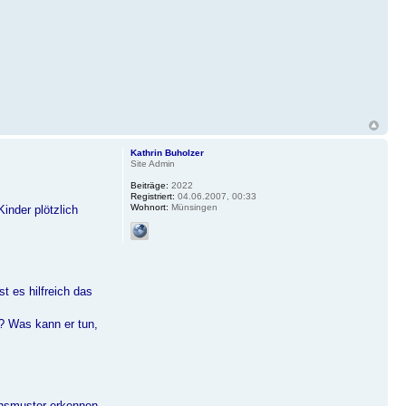
Kathrin Buholzer
Site Admin
Beiträge:
2022
Registriert:
04.06.2007, 00:33
Wohnort:
Münsingen
Kinder plötzlich
t es hilfreich das
? Was kann er tun,
ensmuster erkennen