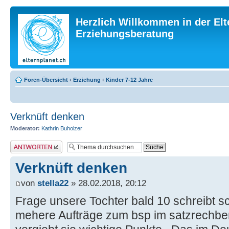
Herzlich Willkommen in der Elt
Erziehungsberatung
Foren-Übersicht
‹
Erziehung
‹
Kinder 7-12 Jahre
Verknüft denken
Moderator:
Kathrin Buholzer
Antwort erstellen
Verknüft denken
von
stella22
» 28.02.2018, 20:12
Frage unsere Tochter bald 10 schreibt s
mehere Aufträge zum bsp im satzrechben