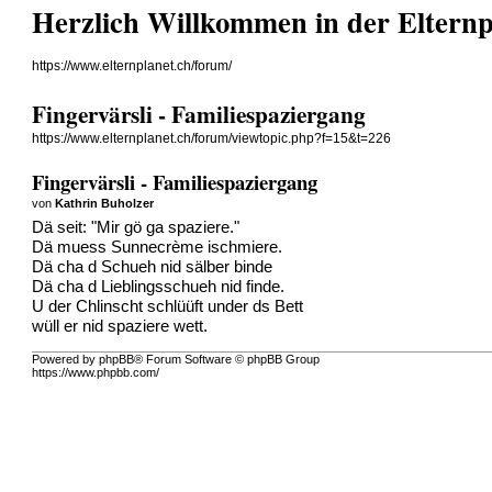
Herzlich Willkommen in der Eltern
https://www.elternplanet.ch/forum/
Fingervärsli - Familiespaziergang
https://www.elternplanet.ch/forum/viewtopic.php?f=15&t=226
Fingervärsli - Familiespaziergang
von
Kathrin Buholzer
Dä seit: "Mir gö ga spaziere."
Dä muess Sunnecrème ischmiere.
Dä cha d Schueh nid sälber binde
Dä cha d Lieblingsschueh nid finde.
U der Chlinscht schlüüft under ds Bett
wüll er nid spaziere wett.
Powered by phpBB® Forum Software © phpBB Group
https://www.phpbb.com/