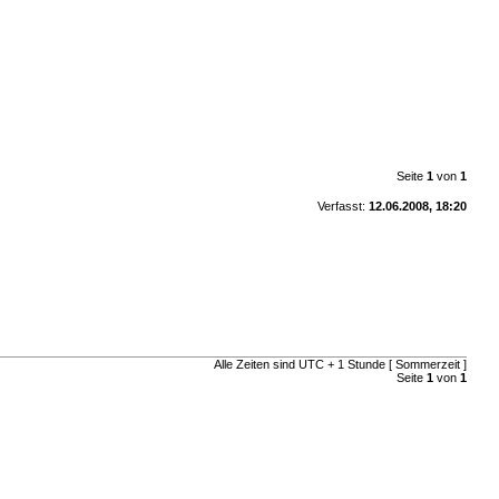
Seite
1
von
1
Verfasst:
12.06.2008, 18:20
Alle Zeiten sind UTC + 1 Stunde [ Sommerzeit ]
Seite
1
von
1