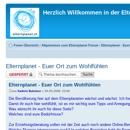
Herzlich Willkommen in der El
Foren-Übersicht
‹
Allgemeines zum Elternplanet Forum
‹
Elternplanet - Eue
Elternplanet - Euer Ort zum Wohlfühlen
Thema gesperrt
Elternplanet - Euer Ort zum Wohlfühlen
von
Kathrin Buholzer
» 26.05.2008, 23:06
Die Bevölkerung hier auf dem Elternplaneten wächst und wächst. Ich fre
Damit ihr euch hier wohlfühlt, ist es mir wichtig eure Tipps und Anregu
Was wünscht ihr euch für diese Seite?
Welches sind eure Bedürfnisse?
Zur Erziehungsberatung sollen mit der Zeit auch noch andere Online-
Welche Themen interessieren euch? In welchen Bereichen habt ihr Frag