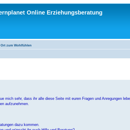
ternplanet Online Erziehungsberatung
r Ort zum Wohlfühlen
ue mich sehr, dass ihr alle diese Seite mit euren Fragen und Anregungen leb
ngen aufzunehmen.
Beratungen dazu kommen.
en und wünscht ihr euch Hilfe und Beratung?