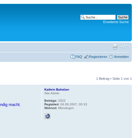
Erweiterte Suche
FAQ
Registrieren
Anmelden
1 Beitrag • Seite
1
von
1
Kathrin Buholzer
Site Admin
Beiträge:
2022
endig macht.
Registriert:
04.06.2007, 00:33
Wohnort:
Münsingen