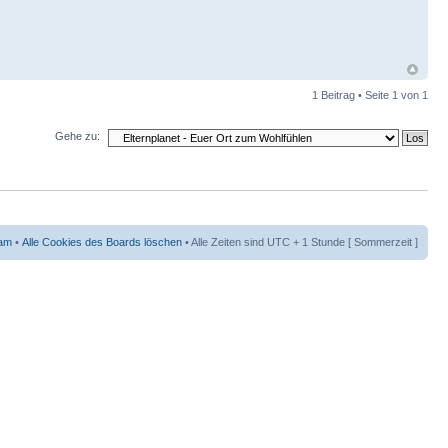
1 Beitrag • Seite
1
von
1
Gehe zu:
am
•
Alle Cookies des Boards löschen
• Alle Zeiten sind UTC + 1 Stunde [ Sommerzeit ]