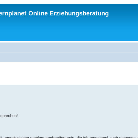
ternplanet Online Erziehungsberatung
ssprechen!
 mit irgendwelchen problem konfrontiert sein, die ich manchmal auch vergesse