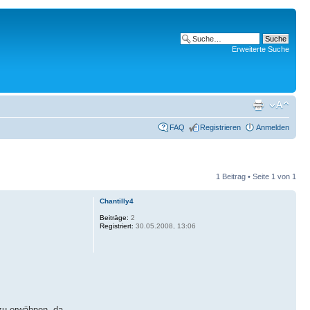
Erweiterte Suche
FAQ
Registrieren
Anmelden
1 Beitrag • Seite
1
von
1
Chantilly4
Beiträge:
2
Registriert:
30.05.2008, 13:06
 zu erwähnen, da