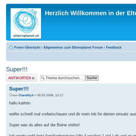
Herzlich Willkommen in der El
Foren-Übersicht
‹
Allgemeines zum Elternplanet Forum
‹
Feedback
Super!!!
Antwort erstellen
Super!!!
von
Chantilly4
» 30.05.2008, 13:17
hallo kathrin
wollte schnell mal vorbeischauen und dir mein lob für deinen einsatz au
Super was du alles auf die Beine stellst!
Ich werde wohl trotz familienberatung (alle 4 wochen 1 std.) ab und an