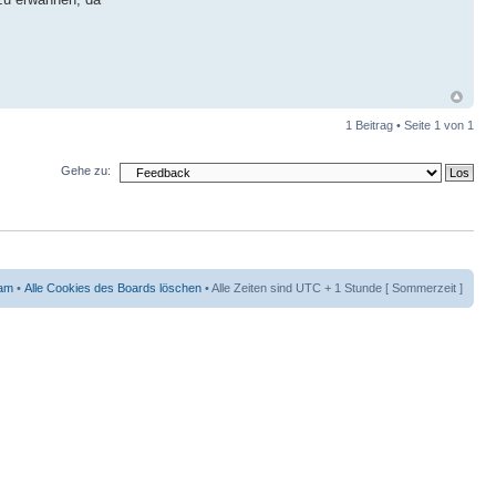
1 Beitrag • Seite
1
von
1
Gehe zu:
am
•
Alle Cookies des Boards löschen
• Alle Zeiten sind UTC + 1 Stunde [ Sommerzeit ]