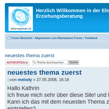
Herzlich Willkommen in der Elt
Erziehungsberatung
Foren-Übersicht
‹
Allgemeines zum Elternplanet Forum
‹
Feedback
neuestes thema zuerst
Antwort erstellen
neuestes thema zuerst
von
melody
» 27.05.2008, 16:18
Hallo Kathrin
Ich freue mich sehr über diese Site! un
Kann ich das mit dem neuesten Thema z
eintstellen?