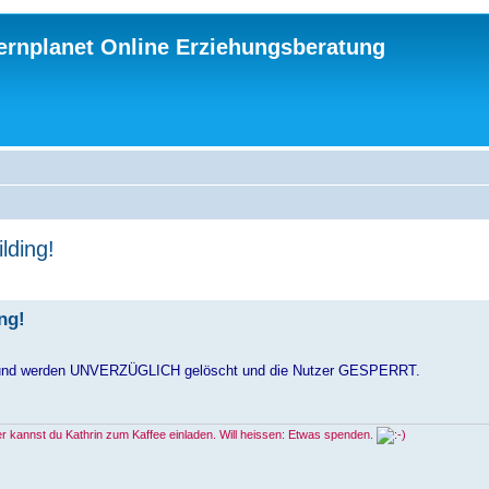
ternplanet Online Erziehungsberatung
lding!
ng!
laubt und werden UNVERZÜGLICH gelöscht und die Nutzer GESPERRT.
ier kannst du Kathrin zum Kaffee einladen. Will heissen: Etwas spenden.