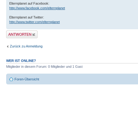
Elternplanet auf Facebook:
http://www.facebook.com/elternplanet
Elternplanet auf Twitter:
http://www.twitter.com/elternplanet
Antwort erstellen
Zurück zu Anmeldung
WER IST ONLINE?
Mitglieder in diesem Forum: 0 Mitglieder und 1 Gast
Foren-Übersicht