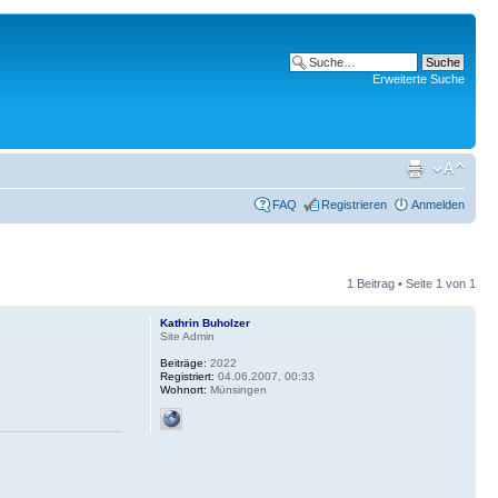
Erweiterte Suche
FAQ
Registrieren
Anmelden
1 Beitrag • Seite
1
von
1
Kathrin Buholzer
Site Admin
Beiträge:
2022
Registriert:
04.06.2007, 00:33
Wohnort:
Münsingen