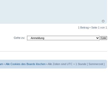
1 Beitrag • Seite
1
von
1
Gehe zu:
am
•
Alle Cookies des Boards löschen
• Alle Zeiten sind UTC + 1 Stunde [ Sommerzeit ]