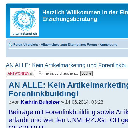
Herzlich Willkommen in der Elt
Erziehungsberatung
Foren-Übersicht
‹
Allgemeines zum Elternplanet Forum
‹
Anmeldung
AN ALLE: Kein Artikelmarketing und Forenlinkbui
Antwort erstellen
AN ALLE: Kein Artikelmarketin
Forenlinkbuilding!
von
Kathrin Buholzer
» 14.06.2014, 03:23
Beiträge mit Forenlinkbuilding sowie Arti
erlaubt und werden UNVERZÜGLICH gelö