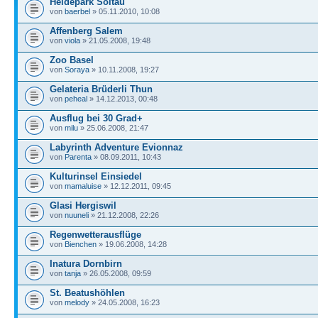
Heidepark Soltau
von
baerbel
» 05.11.2010, 10:08
Affenberg Salem
von
viola
» 21.05.2008, 19:48
Zoo Basel
von
Soraya
» 10.11.2008, 19:27
Gelateria Brüderli Thun
von
peheal
» 14.12.2013, 00:48
Ausflug bei 30 Grad+
von
milu
» 25.06.2008, 21:47
Labyrinth Adventure Evionnaz
von
Parenta
» 08.09.2011, 10:43
Kulturinsel Einsiedel
von
mamaluise
» 12.12.2011, 09:45
Glasi Hergiswil
von
nuuneli
» 21.12.2008, 22:26
Regenwetterausflüge
von
Bienchen
» 19.06.2008, 14:28
Inatura Dornbirn
von
tanja
» 26.05.2008, 09:59
St. Beatushöhlen
von
melody
» 24.05.2008, 16:23