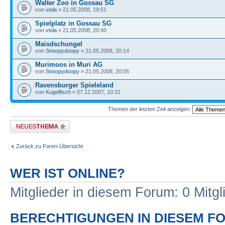
Walter Zoo in Gossau SG
von
viola
» 21.05.2008, 19:51
Spielplatz in Gossau SG
von
viola
» 21.05.2008, 20:40
Maisdschungel
von
Snoopydoopy
» 21.05.2008, 20:14
Murimoos in Muri AG
von
Snoopydoopy
» 21.05.2008, 20:05
Ravensburger Spieleland
von
Kugelfisch
» 07.12.2007, 10:31
Themen der letzten Zeit anzeigen:
Neues Thema erstellen
Zurück zu Foren-Übersicht
WER IST ONLINE?
Mitglieder in diesem Forum: 0 Mitg
BERECHTIGUNGEN IN DIESEM F