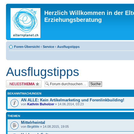
Herzlich Willkommen in der Elt
Erziehungsberatung
Foren-Übersicht
‹
Service
‹
Ausflugstipps
Ausflugstipps
Neues Thema erstellen
BEKANNTMACHUNGEN
AN ALLE: Kein Artikelmarketing und Forenlinkbuilding!
von
Kathrin Buholzer
» 14.06.2014, 03:23
THEMEN
Mittelrheintal
von
BirgitWe
» 14.08.2015, 19:05