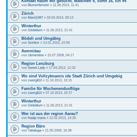
Kontakt Raum Wil gesucht, Mädchen 9, Sohn 16, ich 44
von
Blumenfenster
» 11.08.2014, 11:41
Zürich
von
Mami1987
» 03.04.2014, 09:13
Winterthur
von
Globidium
» 11.06.2013, 21:41
Bödeli und Umgäbig
von
Sstriker
» 14.01.2010, 22:09
Aemmitau
von
clementine
» 15.07.2008, 04:17
Region Lenzburg
von
Sweet Lady
» 17.04.2012, 12:32
Wo sind Vollzytmamis ide Stadt Zürich und Umgebig
von
zwergli10
» 11.10.2013, 19:15
Familie für Wuchenendusflüge
von
zwergli10
» 07.10.2013, 20:37
Winterthur
von
Globidium
» 11.06.2013, 21:41
Wer ist aus der region Aarau?
von
Nadja maria
» 12.02.2013, 14:26
Region Bärn
von
Tabaluga
» 21.05.2008, 16:38