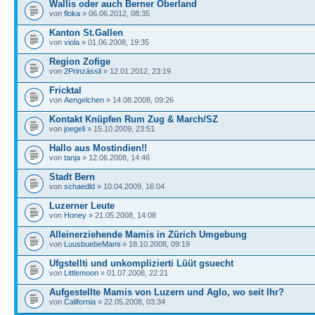
Wallis oder auch Berner Oberland
von
floka
» 06.06.2012, 08:35
Kanton St.Gallen
von
viola
» 01.06.2008, 19:35
Region Zofige
von
2Prinzässli
» 12.01.2012, 23:19
Fricktal
von
Aengelchen
» 14.08.2008, 09:26
Kontakt Knüpfen Rum Zug & March/SZ
von
joegeli
» 15.10.2009, 23:51
Hallo aus Mostindien!!
von
tanja
» 12.06.2008, 14:46
Stadt Bern
von
schaedld
» 10.04.2009, 16:04
Luzerner Leute
von
Honey
» 21.05.2008, 14:08
Alleinerziehende Mamis in Zürich Umgebung
von
LuusbuebeMami
» 18.10.2008, 09:19
Ufgstellti und unkomplizierti Lüüt gsuecht
von
Littlemoon
» 01.07.2008, 22:21
Aufgestellte Mamis von Luzern und Aglo, wo seit Ihr?
von
California
» 22.05.2008, 03:34