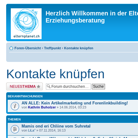
Herzlich Willkommen in der Elt
Erziehungsberatung
Foren-Übersicht
‹
Treffpunkt
‹
Kontakte knüpfen
Kontakte knüpfen
Neues Thema erstellen
BEKANNTMACHUNGEN
AN ALLE: Kein Artikelmarketing und Forenlinkbuilding!
von
Kathrin Buholzer
» 14.06.2014, 03:23
THEMEN
Mamis ond eri Chliine vom Suhretal
von
LiLa°
» 07.11.2014, 16:13