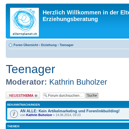
Herzlich Willkommen in der Elt
Erziehungsberatung
Foren-Übersicht
‹
Erziehung
‹
Teenager
Teenager
Moderator:
Kathrin Buholzer
Neues Thema erstellen
BEKANNTMACHUNGEN
AN ALLE: Kein Artikelmarketing und Forenlinkbuilding!
von
Kathrin Buholzer
» 14.06.2014, 03:23
THEMEN