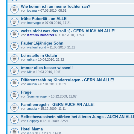
Wie komm ich an meine Tochter ran?
von
joyana
» 07.05.2010, 08:51
frühe Pubertät - an ALLE
von
Inesvogel
» 07.09.2010, 17:21
weiss nicht was das soll :( - GERN AUCH AN ALLE!
von
Kathrin Buholzer
» 09.07.2010, 00:53
Fauler 16jähriger Sohn
von
waffenfreund
» 11.05.2010, 21:11
Lehrstelle in Gefahr
von
erika
» 10.04.2010, 21:32
immer alles besser wissen!!
von
Miri
» 19.03.2010, 10:51
Differenzzahlung Kinderzulagen - GERN AN ALLE!
von
anubia
» 07.01.2010, 11:39
Frage
von
Sommervogel
» 16.12.2009, 11:07
Familienregeln - GERN AUCH AN ALLE!
von
anubia
» 15.12.2009, 11:11
Selbstbewusstsein stärken bei älteren Jungs - AUCH AN ALL
von
Chippsy
» 18.11.2009, 22:21
Hotel Mama
von
isa
» 31.07.2009, 14:08