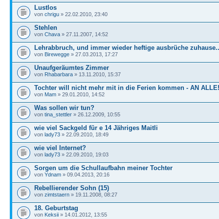
Lustlos
von
chrigu
» 22.02.2010, 23:40
Stehlen
von
Chava
» 27.11.2007, 14:52
Lehrabbruch, und immer wieder heftige ausbrüche zuhause...
von
Birewegge
» 27.03.2013, 17:27
Unaufgeräumtes Zimmer
von
Rhabarbara
» 13.11.2010, 15:37
Tochter will nicht mehr mit in die Ferien kommen - AN ALLE
von
Mam
» 29.01.2010, 14:52
Was sollen wir tun?
von
tina_stettler
» 26.12.2009, 10:55
wie viel Sackgeld für e 14 Jähriges Maitli
von
lady73
» 22.09.2010, 18:49
wie viel Internet?
von
lady73
» 22.09.2010, 19:03
Sorgen um die Schullaufbahn meiner Tochter
von
Ydnam
» 09.04.2013, 20:16
Rebellierender Sohn (15)
von
zimtstaern
» 19.11.2008, 08:27
18. Geburtstag
von
Keksii
» 14.01.2012, 13:55