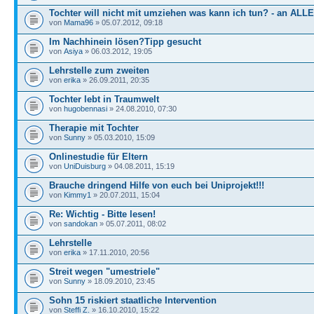
Tochter will nicht mit umziehen was kann ich tun? - an ALLE
von
Mama96
» 05.07.2012, 09:18
Im Nachhinein lösen?Tipp gesucht
von
Asiya
» 06.03.2012, 19:05
Lehrstelle zum zweiten
von
erika
» 26.09.2011, 20:35
Tochter lebt in Traumwelt
von
hugobennasi
» 24.08.2010, 07:30
Therapie mit Tochter
von
Sunny
» 05.03.2010, 15:09
Onlinestudie für Eltern
von
UniDuisburg
» 04.08.2011, 15:19
Brauche dringend Hilfe von euch bei Uniprojekt!!!
von
Kimmy1
» 20.07.2011, 15:04
Re: Wichtig - Bitte lesen!
von
sandokan
» 05.07.2011, 08:02
Lehrstelle
von
erika
» 17.11.2010, 20:56
Streit wegen "umestriele"
von
Sunny
» 18.09.2010, 23:45
Sohn 15 riskiert staatliche Intervention
von
Steffi Z.
» 16.10.2010, 15:22