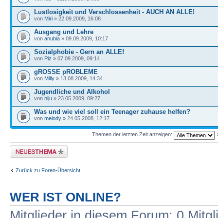
Lustlosigkeit und Verschlossenheit - AUCH AN ALLE!
von
Miri
» 22.09.2009, 16:08
Ausgang und Lehre
von
anubia
» 09.09.2009, 10:17
Sozialphobie - Gern an ALLE!
von
Piz
» 07.09.2009, 09:14
gROSSE pROBLEME
von
Milly
» 13.08.2009, 14:34
Jugendliche und Alkohol
von
niju
» 23.05.2009, 09:27
Was und wie viel soll ein Teenager zuhause helfen?
von
melody
» 24.05.2008, 12:17
Themen der letzten Zeit anzeigen:
Neues Thema erstellen
Zurück zu Foren-Übersicht
WER IST ONLINE?
Mitglieder in diesem Forum: 0 Mitg