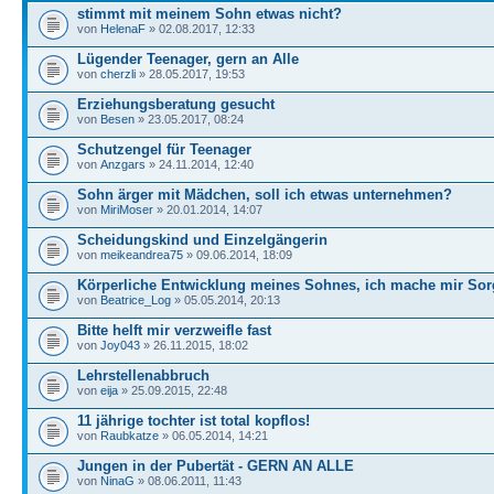
stimmt mit meinem Sohn etwas nicht?
von
HelenaF
» 02.08.2017, 12:33
Lügender Teenager, gern an Alle
von
cherzli
» 28.05.2017, 19:53
Erziehungsberatung gesucht
von
Besen
» 23.05.2017, 08:24
Schutzengel für Teenager
von
Anzgars
» 24.11.2014, 12:40
Sohn ärger mit Mädchen, soll ich etwas unternehmen?
von
MiriMoser
» 20.01.2014, 14:07
Scheidungskind und Einzelgängerin
von
meikeandrea75
» 09.06.2014, 18:09
Körperliche Entwicklung meines Sohnes, ich mache mir So
von
Beatrice_Log
» 05.05.2014, 20:13
Bitte helft mir verzweifle fast
von
Joy043
» 26.11.2015, 18:02
Lehrstellenabbruch
von
eija
» 25.09.2015, 22:48
11 jährige tochter ist total kopflos!
von
Raubkatze
» 06.05.2014, 14:21
Jungen in der Pubertät - GERN AN ALLE
von
NinaG
» 08.06.2011, 11:43