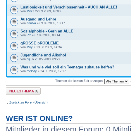
Lustlosigkeit und Verschlossenheit - AUCH AN ALLE!
von
Miri
» 22.09.2009, 16:08
Ausgang und Lehre
von
anubia
» 09.09.2009, 10:17
Sozialphobie - Gern an ALLE!
von
Piz
» 07.09.2009, 09:14
gROSSE pROBLEME
von
Milly
» 13.08.2009, 14:34
Jugendliche und Alkohol
von
niju
» 23.05.2009, 09:27
Was und wie viel soll ein Teenager zuhause helfen?
von
melody
» 24.05.2008, 12:17
Themen der letzten Zeit anzeigen:
Neues Thema erstellen
Zurück zu Foren-Übersicht
WER IST ONLINE?
Mitglieder in diesem Forum: 0 Mitg