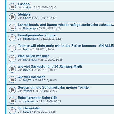
Lustlos
von
chrigu
» 22.02.2010, 23:40
Stehlen
von
Chava
» 27.11.2007, 14:52
Lehrabbruch, und immer wieder heftige ausbrüche zuhause...
von
Birewegge
» 27.03.2013, 17:27
Unaufgeräumtes Zimmer
von
Rhabarbara
» 13.11.2010, 15:37
Tochter will nicht mehr mit in die Ferien kommen - AN ALLE
von
Mam
» 29.01.2010, 14:52
Was sollen wir tun?
von
tina_stettler
» 26.12.2009, 10:55
wie viel Sackgeld für e 14 Jähriges Maitli
von
lady73
» 22.09.2010, 18:49
wie viel Internet?
von
lady73
» 22.09.2010, 19:03
Sorgen um die Schullaufbahn meiner Tochter
von
Ydnam
» 09.04.2013, 20:16
Rebellierender Sohn (15)
von
zimtstaern
» 19.11.2008, 08:27
18. Geburtstag
von
Keksii
» 14.01.2012, 13:55