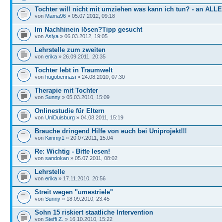
Tochter will nicht mit umziehen was kann ich tun? - an ALLE
von
Mama96
» 05.07.2012, 09:18
Im Nachhinein lösen?Tipp gesucht
von
Asiya
» 06.03.2012, 19:05
Lehrstelle zum zweiten
von
erika
» 26.09.2011, 20:35
Tochter lebt in Traumwelt
von
hugobennasi
» 24.08.2010, 07:30
Therapie mit Tochter
von
Sunny
» 05.03.2010, 15:09
Onlinestudie für Eltern
von
UniDuisburg
» 04.08.2011, 15:19
Brauche dringend Hilfe von euch bei Uniprojekt!!!
von
Kimmy1
» 20.07.2011, 15:04
Re: Wichtig - Bitte lesen!
von
sandokan
» 05.07.2011, 08:02
Lehrstelle
von
erika
» 17.11.2010, 20:56
Streit wegen "umestriele"
von
Sunny
» 18.09.2010, 23:45
Sohn 15 riskiert staatliche Intervention
von
Steffi Z.
» 16.10.2010, 15:22