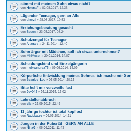
stimmt mit meinem Sohn etwas nicht?
von
HelenaF
» 02.08.2017, 12:33
Lügender Teenager, gern an Alle
von
cherzli
» 28.05.2017, 19:53
Erziehungsberatung gesucht
von
Besen
» 23.05.2017, 08:24
Schutzengel für Teenager
von
Anzgars
» 24.11.2014, 12:40
Sohn ärger mit Mädchen, soll ich etwas unternehmen?
von
MiriMoser
» 20.01.2014, 14:07
Scheidungskind und Einzelgängerin
von
meikeandrea75
» 09.06.2014, 18:09
Körperliche Entwicklung meines Sohnes, ich mache mir So
von
Beatrice_Log
» 05.05.2014, 20:13
Bitte helft mir verzweifle fast
von
Joy043
» 26.11.2015, 18:02
Lehrstellenabbruch
von
eija
» 25.09.2015, 22:48
11 jährige tochter ist total kopflos!
von
Raubkatze
» 06.05.2014, 14:21
Jungen in der Pubertät - GERN AN ALLE
von
NinaG
» 08.06.2011, 11:43