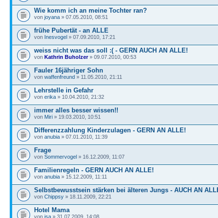
Wie komm ich an meine Tochter ran?
von
joyana
» 07.05.2010, 08:51
frühe Pubertät - an ALLE
von
Inesvogel
» 07.09.2010, 17:21
weiss nicht was das soll :( - GERN AUCH AN ALLE!
von
Kathrin Buholzer
» 09.07.2010, 00:53
Fauler 16jähriger Sohn
von
waffenfreund
» 11.05.2010, 21:11
Lehrstelle in Gefahr
von
erika
» 10.04.2010, 21:32
immer alles besser wissen!!
von
Miri
» 19.03.2010, 10:51
Differenzzahlung Kinderzulagen - GERN AN ALLE!
von
anubia
» 07.01.2010, 11:39
Frage
von
Sommervogel
» 16.12.2009, 11:07
Familienregeln - GERN AUCH AN ALLE!
von
anubia
» 15.12.2009, 11:11
Selbstbewusstsein stärken bei älteren Jungs - AUCH AN ALL
von
Chippsy
» 18.11.2009, 22:21
Hotel Mama
von
isa
» 31.07.2009, 14:08