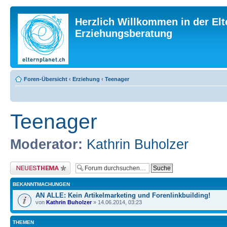
Herzlich Willkommen in der Elt
Erziehungsberatung
Foren-Übersicht
‹
Erziehung
‹
Teenager
Teenager
Moderator:
Kathrin Buholzer
Neues Thema erstellen
BEKANNTMACHUNGEN
AN ALLE: Kein Artikelmarketing und Forenlinkbuilding!
von
Kathrin Buholzer
» 14.06.2014, 03:23
THEMEN