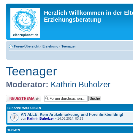
Herzlich Willkommen in der Elt
Erziehungsberatung
Foren-Übersicht
‹
Erziehung
‹
Teenager
Teenager
Moderator:
Kathrin Buholzer
Neues Thema erstellen
BEKANNTMACHUNGEN
AN ALLE: Kein Artikelmarketing und Forenlinkbuilding!
von
Kathrin Buholzer
» 14.06.2014, 03:23
THEMEN