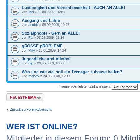
Lustlosigkeit und Verschlossenheit - AUCH AN ALLE!
von
Miri
» 22.09.2009, 16:08
Ausgang und Lehre
von
anubia
» 09.09.2009, 10:17
Sozialphobie - Gern an ALLE!
von
Piz
» 07.09.2009, 09:14
gROSSE pROBLEME
von
Milly
» 13.08.2009, 14:34
Jugendliche und Alkohol
von
niju
» 23.05.2009, 09:27
Was und wie viel soll ein Teenager zuhause helfen?
von
melody
» 24.05.2008, 12:17
Themen der letzten Zeit anzeigen:
Neues Thema erstellen
Zurück zu Foren-Übersicht
WER IST ONLINE?
Mitglieder in diesem Forum: 0 Mitg