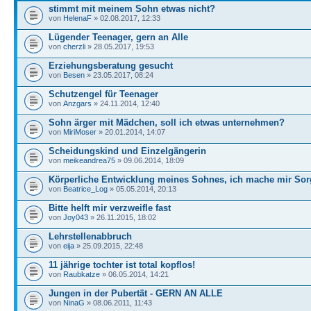
stimmt mit meinem Sohn etwas nicht?
von
HelenaF
» 02.08.2017, 12:33
Lügender Teenager, gern an Alle
von
cherzli
» 28.05.2017, 19:53
Erziehungsberatung gesucht
von
Besen
» 23.05.2017, 08:24
Schutzengel für Teenager
von
Anzgars
» 24.11.2014, 12:40
Sohn ärger mit Mädchen, soll ich etwas unternehmen?
von
MiriMoser
» 20.01.2014, 14:07
Scheidungskind und Einzelgängerin
von
meikeandrea75
» 09.06.2014, 18:09
Körperliche Entwicklung meines Sohnes, ich mache mir So
von
Beatrice_Log
» 05.05.2014, 20:13
Bitte helft mir verzweifle fast
von
Joy043
» 26.11.2015, 18:02
Lehrstellenabbruch
von
eija
» 25.09.2015, 22:48
11 jährige tochter ist total kopflos!
von
Raubkatze
» 06.05.2014, 14:21
Jungen in der Pubertät - GERN AN ALLE
von
NinaG
» 08.06.2011, 11:43