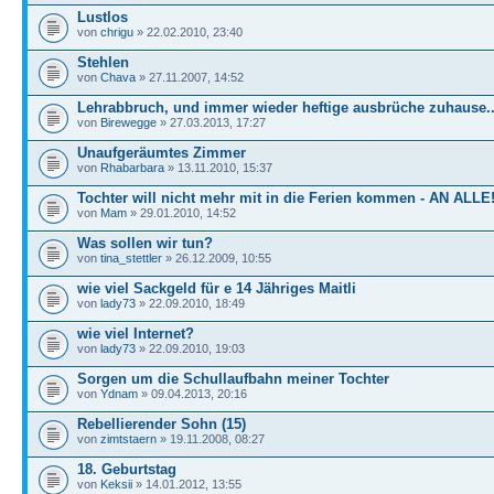
Lustlos
von
chrigu
» 22.02.2010, 23:40
Stehlen
von
Chava
» 27.11.2007, 14:52
Lehrabbruch, und immer wieder heftige ausbrüche zuhause...
von
Birewegge
» 27.03.2013, 17:27
Unaufgeräumtes Zimmer
von
Rhabarbara
» 13.11.2010, 15:37
Tochter will nicht mehr mit in die Ferien kommen - AN ALLE
von
Mam
» 29.01.2010, 14:52
Was sollen wir tun?
von
tina_stettler
» 26.12.2009, 10:55
wie viel Sackgeld für e 14 Jähriges Maitli
von
lady73
» 22.09.2010, 18:49
wie viel Internet?
von
lady73
» 22.09.2010, 19:03
Sorgen um die Schullaufbahn meiner Tochter
von
Ydnam
» 09.04.2013, 20:16
Rebellierender Sohn (15)
von
zimtstaern
» 19.11.2008, 08:27
18. Geburtstag
von
Keksii
» 14.01.2012, 13:55