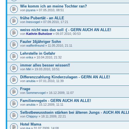
Wie komm ich an meine Tochter ran?
von
joyana
» 07.05.2010, 08:51
frühe Pubertät - an ALLE
von
Inesvogel
» 07.09.2010, 17:21
weiss nicht was das soll :( - GERN AUCH AN ALLE!
von
Kathrin Buholzer
» 09.07.2010, 00:53
Fauler 16jähriger Sohn
von
waffenfreund
» 11.05.2010, 21:11
Lehrstelle in Gefahr
von
erika
» 10.04.2010, 21:32
immer alles besser wissen!!
von
Miri
» 19.03.2010, 10:51
Differenzzahlung Kinderzulagen - GERN AN ALLE!
von
anubia
» 07.01.2010, 11:39
Frage
von
Sommervogel
» 16.12.2009, 11:07
Familienregeln - GERN AUCH AN ALLE!
von
anubia
» 15.12.2009, 11:11
Selbstbewusstsein stärken bei älteren Jungs - AUCH AN ALL
von
Chippsy
» 18.11.2009, 22:21
Hotel Mama
von
isa
» 31.07.2009, 14:08