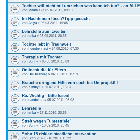
Tochter will nicht mit umziehen was kann ich tun? - an ALLE
von
Mama96
» 05.07.2012, 09:18
Im Nachhinein lösen?Tipp gesucht
von
Asiya
» 06.03.2012, 19:05
Lehrstelle zum zweiten
von
erika
» 26.09.2011, 20:35
Tochter lebt in Traumwelt
von
hugobennasi
» 24.08.2010, 07:30
Therapie mit Tochter
von
Sunny
» 05.03.2010, 15:09
Onlinestudie für Eltern
von
UniDuisburg
» 04.08.2011, 15:19
Brauche dringend Hilfe von euch bei Uniprojekt!!!
von
Kimmy1
» 20.07.2011, 15:04
Re: Wichtig - Bitte lesen!
von
sandokan
» 05.07.2011, 08:02
Lehrstelle
von
erika
» 17.11.2010, 20:56
Streit wegen "umestriele"
von
Sunny
» 18.09.2010, 23:45
Sohn 15 riskiert staatliche Intervention
von
Steffi Z.
» 16.10.2010, 15:22