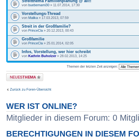
Streitthema Familienplanung @ all!!
von
buebemami30
» 11.07.2014, 17:30
Vorstellungs-Thread
von
Malika
» 17.03.2013, 07:59
Streit in der Großfamilie?
von
PrinceCla
» 20.12.2013, 00:43
Großfamilie
von
PrinceCla
» 25.01.2014, 02:05
Infos, Vorstellung, wer hier schreibt
von
Kathrin Buholzer
» 28.02.2013, 14:25
Themen der letzten Zeit anzeigen:
Neues Thema erstellen
Zurück zu Foren-Übersicht
WER IST ONLINE?
Mitglieder in diesem Forum: 0 Mitg
BERECHTIGUNGEN IN DIESEM F