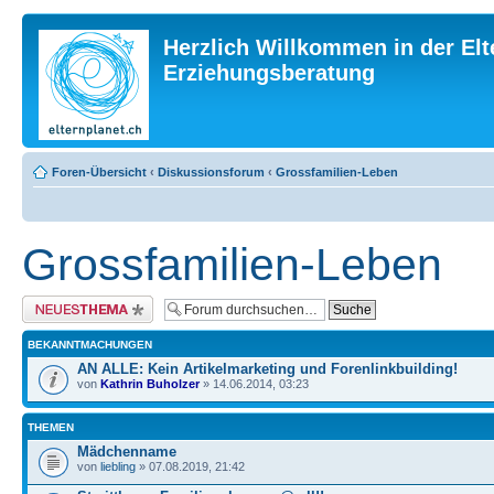
Herzlich Willkommen in der Elt
Erziehungsberatung
Foren-Übersicht
‹
Diskussionsforum
‹
Grossfamilien-Leben
Grossfamilien-Leben
Neues Thema erstellen
BEKANNTMACHUNGEN
AN ALLE: Kein Artikelmarketing und Forenlinkbuilding!
von
Kathrin Buholzer
» 14.06.2014, 03:23
THEMEN
Mädchenname
von
liebling
» 07.08.2019, 21:42