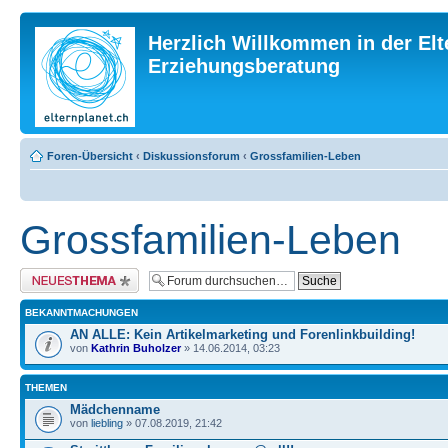
Herzlich Willkommen in der Elt
Erziehungsberatung
Foren-Übersicht
‹
Diskussionsforum
‹
Grossfamilien-Leben
Grossfamilien-Leben
Neues Thema erstellen
BEKANNTMACHUNGEN
AN ALLE: Kein Artikelmarketing und Forenlinkbuilding!
von
Kathrin Buholzer
» 14.06.2014, 03:23
THEMEN
Mädchenname
von
liebling
» 07.08.2019, 21:42