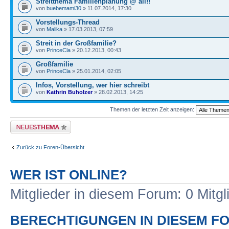
Streitthema Familienplanung @ all!!
von
buebemami30
» 11.07.2014, 17:30
Vorstellungs-Thread
von
Malika
» 17.03.2013, 07:59
Streit in der Großfamilie?
von
PrinceCla
» 20.12.2013, 00:43
Großfamilie
von
PrinceCla
» 25.01.2014, 02:05
Infos, Vorstellung, wer hier schreibt
von
Kathrin Buholzer
» 28.02.2013, 14:25
Themen der letzten Zeit anzeigen:
Neues Thema erstellen
Zurück zu Foren-Übersicht
WER IST ONLINE?
Mitglieder in diesem Forum: 0 Mitg
BERECHTIGUNGEN IN DIESEM F