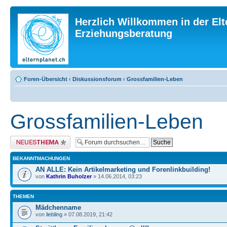
Herzlich Willkommen in der Elt
Erziehungsberatung
Foren-Übersicht
‹
Diskussionsforum
‹
Grossfamilien-Leben
Grossfamilien-Leben
Neues Thema erstellen
BEKANNTMACHUNGEN
AN ALLE: Kein Artikelmarketing und Forenlinkbuilding!
von
Kathrin Buholzer
» 14.06.2014, 03:23
THEMEN
Mädchenname
von
liebling
» 07.08.2019, 21:42