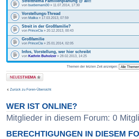
Streitthema Familienplanung @ all!!
von
buebemami30
» 11.07.2014, 17:30
Vorstellungs-Thread
von
Malika
» 17.03.2013, 07:59
Streit in der Großfamilie?
von
PrinceCla
» 20.12.2013, 00:43
Großfamilie
von
PrinceCla
» 25.01.2014, 02:05
Infos, Vorstellung, wer hier schreibt
von
Kathrin Buholzer
» 28.02.2013, 14:25
Themen der letzten Zeit anzeigen:
Neues Thema erstellen
Zurück zu Foren-Übersicht
WER IST ONLINE?
Mitglieder in diesem Forum: 0 Mitg
BERECHTIGUNGEN IN DIESEM F