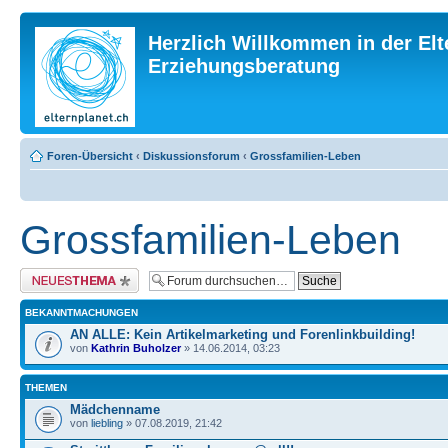
Herzlich Willkommen in der Elt
Erziehungsberatung
Foren-Übersicht
‹
Diskussionsforum
‹
Grossfamilien-Leben
Grossfamilien-Leben
Neues Thema erstellen
BEKANNTMACHUNGEN
AN ALLE: Kein Artikelmarketing und Forenlinkbuilding!
von
Kathrin Buholzer
» 14.06.2014, 03:23
THEMEN
Mädchenname
von
liebling
» 07.08.2019, 21:42