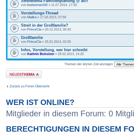
Streitthema Familienplanung @ all!!
von
buebemami30
» 11.07.2014, 17:30
Vorstellungs-Thread
von
Malika
» 17.03.2013, 07:59
Streit in der Großfamilie?
von
PrinceCla
» 20.12.2013, 00:43
Großfamilie
von
PrinceCla
» 25.01.2014, 02:05
Infos, Vorstellung, wer hier schreibt
von
Kathrin Buholzer
» 28.02.2013, 14:25
Themen der letzten Zeit anzeigen:
Neues Thema erstellen
Zurück zu Foren-Übersicht
WER IST ONLINE?
Mitglieder in diesem Forum: 0 Mitg
BERECHTIGUNGEN IN DIESEM F