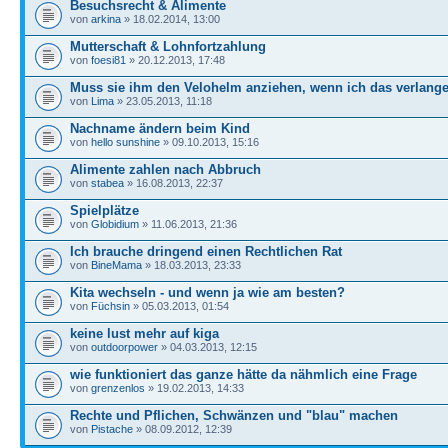
Besuchsrecht & Alimente
von
arkina
» 18.02.2014, 13:00
Mutterschaft & Lohnfortzahlung
von
foesi81
» 20.12.2013, 17:48
Muss sie ihm den Velohelm anziehen, wenn ich das verlang
von
Lima
» 23.05.2013, 11:18
Nachname ändern beim Kind
von
hello sunshine
» 09.10.2013, 15:16
Alimente zahlen nach Abbruch
von
stabea
» 16.08.2013, 22:37
Spielplätze
von
Globidium
» 11.06.2013, 21:36
Ich brauche dringend einen Rechtlichen Rat
von
BineMama
» 18.03.2013, 23:33
Kita wechseln - und wenn ja wie am besten?
von
Füchsin
» 05.03.2013, 01:54
keine lust mehr auf kiga
von
outdoorpower
» 04.03.2013, 12:15
wie funktioniert das ganze hätte da nähmlich eine Frage
von
grenzenlos
» 19.02.2013, 14:33
Rechte und Pflichen, Schwänzen und "blau" machen
von
Pistache
» 08.09.2012, 12:39