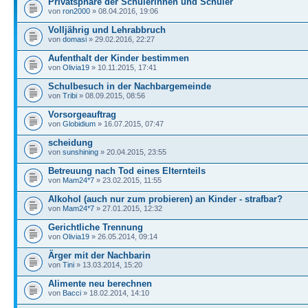
Privatsphäre der Schülerinnen und Schüler
von
ron2000
» 08.04.2016, 19:06
Volljährig und Lehrabbruch
von
domasi
» 29.02.2016, 22:27
Aufenthalt der Kinder bestimmen
von
Olivia19
» 10.11.2015, 17:41
Schulbesuch in der Nachbargemeinde
von
Tribi
» 08.09.2015, 08:56
Vorsorgeauftrag
von
Globidium
» 16.07.2015, 07:47
scheidung
von
sunshining
» 20.04.2015, 23:55
Betreuung nach Tod eines Elternteils
von
Mam24*7
» 23.02.2015, 11:55
Alkohol (auch nur zum probieren) an Kinder - strafbar?
von
Mam24*7
» 27.01.2015, 12:32
Gerichtliche Trennung
von
Olivia19
» 26.05.2014, 09:14
Ärger mit der Nachbarin
von
Tini
» 13.03.2014, 15:20
Alimente neu berechnen
von
Bacci
» 18.02.2014, 14:10