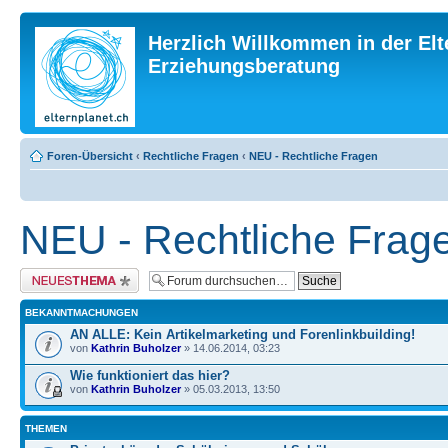
Herzlich Willkommen in der Elt
Erziehungsberatung
Foren-Übersicht
‹
Rechtliche Fragen
‹
NEU - Rechtliche Fragen
NEU - Rechtliche Frag
Neues Thema erstellen
BEKANNTMACHUNGEN
AN ALLE: Kein Artikelmarketing und Forenlinkbuilding!
von
Kathrin Buholzer
» 14.06.2014, 03:23
Wie funktioniert das hier?
von
Kathrin Buholzer
» 05.03.2013, 13:50
THEMEN