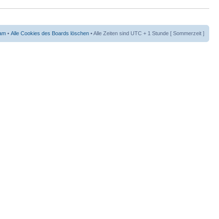
am
•
Alle Cookies des Boards löschen
• Alle Zeiten sind UTC + 1 Stunde [ Sommerzeit ]