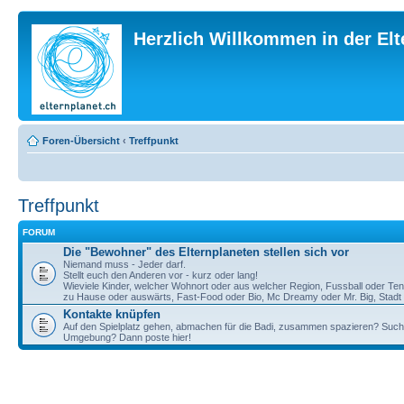
Herzlich Willkommen in der El
Foren-Übersicht
‹
Treffpunkt
Treffpunkt
FORUM
Die "Bewohner" des Elternplaneten stellen sich vor
Niemand muss - Jeder darf.
Stellt euch den Anderen vor - kurz oder lang!
Wieviele Kinder, welcher Wohnort oder aus welcher Region, Fussball oder Te
zu Hause oder auswärts, Fast-Food oder Bio, Mc Dreamy oder Mr. Big, Stadt o
Kontakte knüpfen
Auf den Spielplatz gehen, abmachen für die Badi, zusammen spazieren? Such
Umgebung? Dann poste hier!