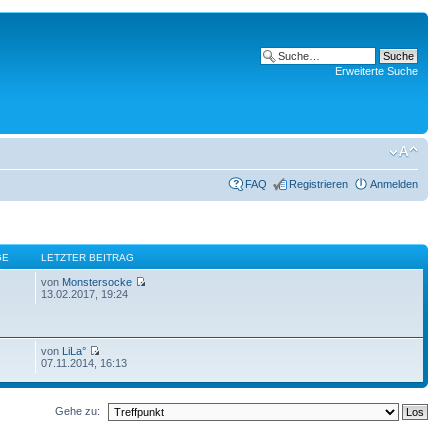
Erweiterte Suche
FAQ
Registrieren
Anmelden
GE
LETZTER BEITRAG
von
Monstersocke
13.02.2017, 19:24
von
LiLa°
07.11.2014, 16:13
Gehe zu: