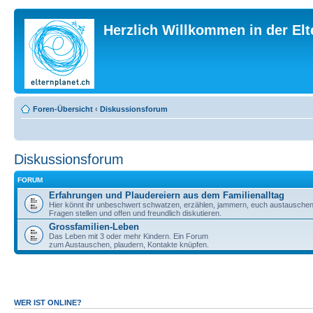
Herzlich Willkommen in der El
Foren-Übersicht
‹
Diskussionsforum
Diskussionsforum
FORUM
Erfahrungen und Plaudereiern aus dem Familienalltag
Hier könnt ihr unbeschwert schwatzen, erzählen, jammern, euch austauschen,
Fragen stellen und offen und freundlich diskutieren.
Grossfamilien-Leben
Das Leben mit 3 oder mehr Kindern. Ein Forum
zum Austauschen, plaudern, Kontakte knüpfen.
WER IST ONLINE?