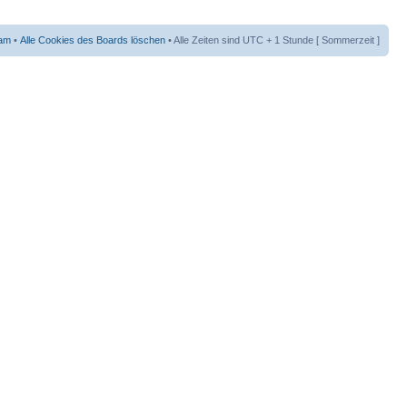
am
•
Alle Cookies des Boards löschen
• Alle Zeiten sind UTC + 1 Stunde [ Sommerzeit ]