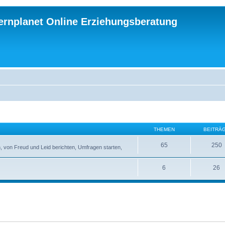
ternplanet Online Erziehungsberatung
THEMEN
BEITRÄ
65
250
 von Freud und Leid berichten, Umfragen starten,
6
26