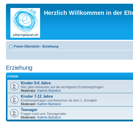
Herzlich Willkommen in der El
Foren-Übersicht
‹
Erziehung
Erziehung
FORUM
Kinder 0-6 Jahre
Hier gibts Antworten auf die wichtigsten Erziehungsfragen
Moderator:
Kathrin Buholzer
Kinder 7-12 Jahre
Erziehungsfragen und Antworten ab dem 1. Schuljahr
Moderator:
Kathrin Buholzer
Teenager
Fragen rund ums Teenageralter
Moderator:
Kathrin Buholzer