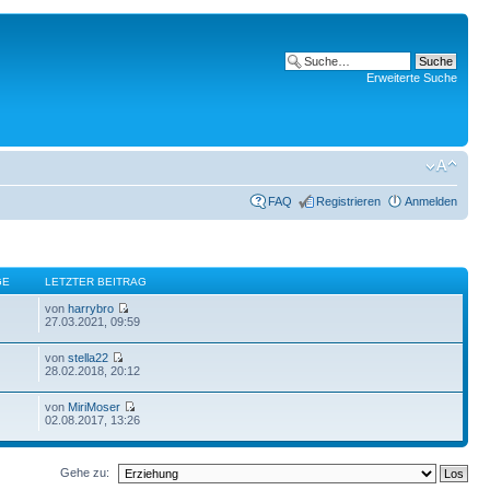
Erweiterte Suche
FAQ
Registrieren
Anmelden
GE
LETZTER BEITRAG
von
harrybro
27.03.2021, 09:59
von
stella22
28.02.2018, 20:12
von
MiriMoser
02.08.2017, 13:26
Gehe zu: