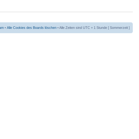
am
•
Alle Cookies des Boards löschen
• Alle Zeiten sind UTC + 1 Stunde [ Sommerzeit ]