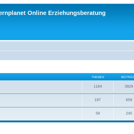
ternplanet Online Erziehungsberatung
THEMEN
BEITRÄ
1164
3929
197
659
59
245