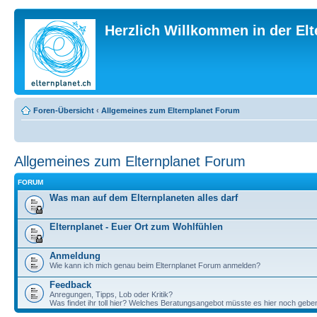
Herzlich Willkommen in der El
Foren-Übersicht
‹
Allgemeines zum Elternplanet Forum
Allgemeines zum Elternplanet Forum
FORUM
Was man auf dem Elternplaneten alles darf
Elternplanet - Euer Ort zum Wohlfühlen
Anmeldung
Wie kann ich mich genau beim Elternplanet Forum anmelden?
Feedback
Anregungen, Tipps, Lob oder Kritik?
Was findet ihr toll hier? Welches Beratungsangebot müsste es hier noch gebe