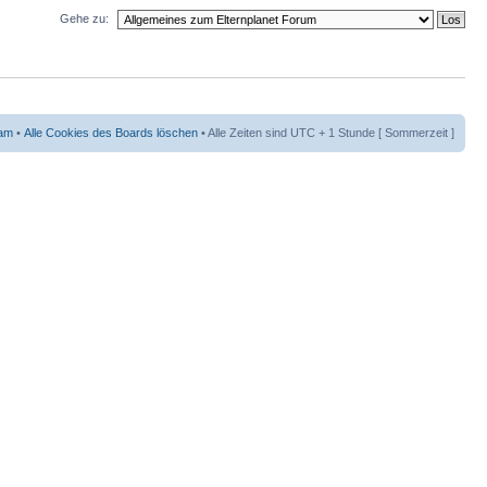
Gehe zu:
am
•
Alle Cookies des Boards löschen
• Alle Zeiten sind UTC + 1 Stunde [ Sommerzeit ]