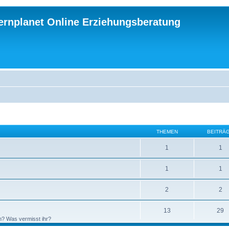
ternplanet Online Erziehungsberatung
THEMEN
BEITRÄ
1
1
1
1
2
2
13
29
n? Was vermisst ihr?