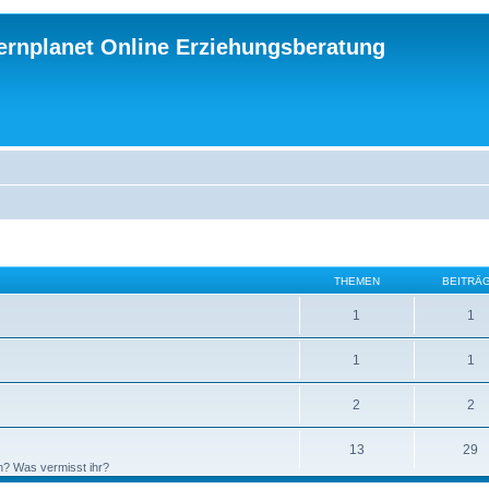
ternplanet Online Erziehungsberatung
THEMEN
BEITRÄ
1
1
1
1
2
2
13
29
n? Was vermisst ihr?