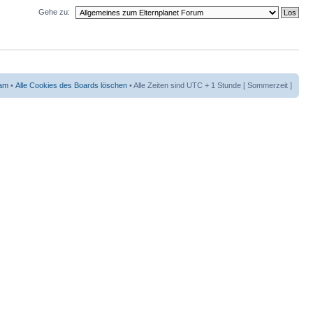
Gehe zu:
am
•
Alle Cookies des Boards löschen
• Alle Zeiten sind UTC + 1 Stunde [ Sommerzeit ]