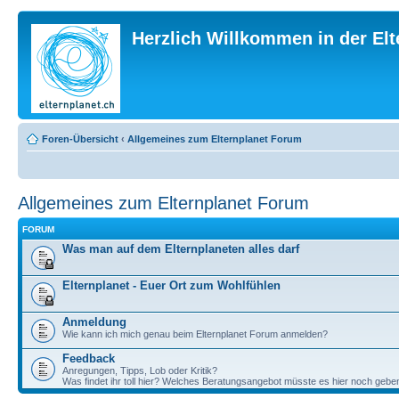
Herzlich Willkommen in der El
Foren-Übersicht
‹
Allgemeines zum Elternplanet Forum
Allgemeines zum Elternplanet Forum
FORUM
Was man auf dem Elternplaneten alles darf
Elternplanet - Euer Ort zum Wohlfühlen
Anmeldung
Wie kann ich mich genau beim Elternplanet Forum anmelden?
Feedback
Anregungen, Tipps, Lob oder Kritik?
Was findet ihr toll hier? Welches Beratungsangebot müsste es hier noch gebe