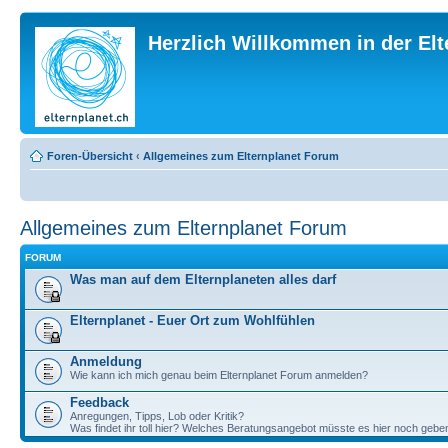
Herzlich Willkommen in der El
Foren-Übersicht
‹
Allgemeines zum Elternplanet Forum
Allgemeines zum Elternplanet Forum
FORUM
Was man auf dem Elternplaneten alles darf
Elternplanet - Euer Ort zum Wohlfühlen
Anmeldung
Wie kann ich mich genau beim Elternplanet Forum anmelden?
Feedback
Anregungen, Tipps, Lob oder Kritik?
Was findet ihr toll hier? Welches Beratungsangebot müsste es hier noch gebe