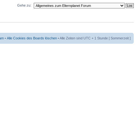
Gehe zu:
am
•
Alle Cookies des Boards löschen
• Alle Zeiten sind UTC + 1 Stunde [ Sommerzeit ]