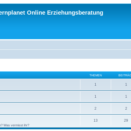
ternplanet Online Erziehungsberatung
THEMEN
BEITRÄ
1
1
1
1
2
2
13
29
n? Was vermisst ihr?