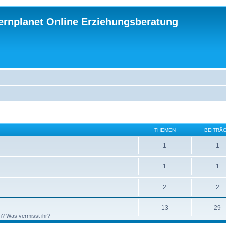
ternplanet Online Erziehungsberatung
THEMEN
BEITRÄ
1
1
1
1
2
2
13
29
n? Was vermisst ihr?