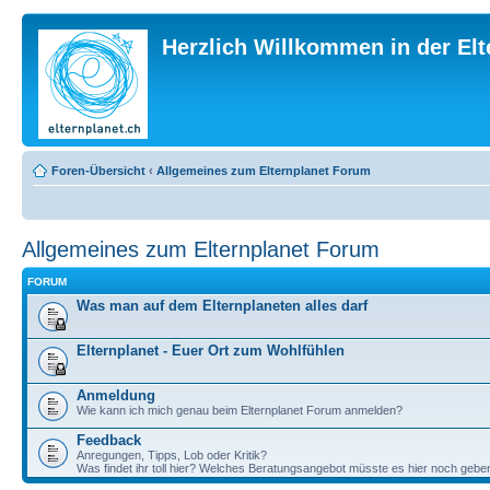
Herzlich Willkommen in der El
Foren-Übersicht
‹
Allgemeines zum Elternplanet Forum
Allgemeines zum Elternplanet Forum
FORUM
Was man auf dem Elternplaneten alles darf
Elternplanet - Euer Ort zum Wohlfühlen
Anmeldung
Wie kann ich mich genau beim Elternplanet Forum anmelden?
Feedback
Anregungen, Tipps, Lob oder Kritik?
Was findet ihr toll hier? Welches Beratungsangebot müsste es hier noch gebe