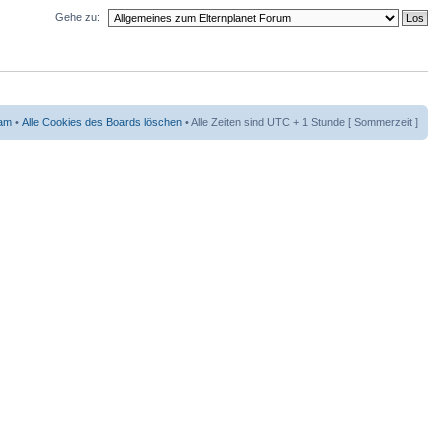
Gehe zu:
am
•
Alle Cookies des Boards löschen
• Alle Zeiten sind UTC + 1 Stunde [ Sommerzeit ]