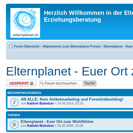
Herzlich Willkommen in der Elt
Erziehungsberatung
Foren-Übersicht
‹
Allgemeines zum Elternplanet Forum
‹
Elternplanet - Eue
Elternplanet - Euer Or
Forum gesperrt
BEKANNTMACHUNGEN
AN ALLE: Kein Artikelmarketing und Forenlinkbuilding!
von
Kathrin Buholzer
» 14.06.2014, 03:23
THEMEN
Elternplanet - Euer Ort zum Wohlfühlen
von
Kathrin Buholzer
» 26.05.2008, 23:06