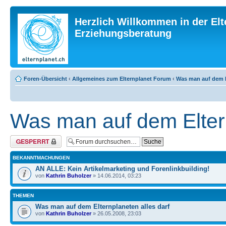
Herzlich Willkommen in der Elt
Erziehungsberatung
Foren-Übersicht
‹
Allgemeines zum Elternplanet Forum
‹
Was man auf dem El
Was man auf dem Eltern
Forum gesperrt
BEKANNTMACHUNGEN
AN ALLE: Kein Artikelmarketing und Forenlinkbuilding!
von
Kathrin Buholzer
» 14.06.2014, 03:23
THEMEN
Was man auf dem Elternplaneten alles darf
von
Kathrin Buholzer
» 26.05.2008, 23:03