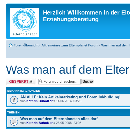
Herzlich Willkommen in der Elt
Erziehungsberatung
Foren-Übersicht
‹
Allgemeines zum Elternplanet Forum
‹
Was man auf dem El
Was man auf dem Eltern
Forum gesperrt
BEKANNTMACHUNGEN
AN ALLE: Kein Artikelmarketing und Forenlinkbuilding!
von
Kathrin Buholzer
» 14.06.2014, 03:23
THEMEN
Was man auf dem Elternplaneten alles darf
von
Kathrin Buholzer
» 26.05.2008, 23:03