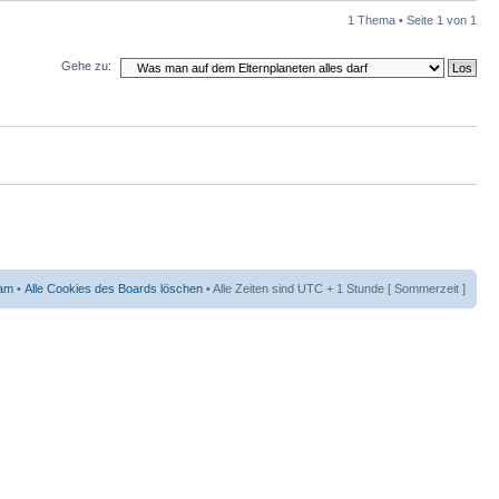
1 Thema • Seite
1
von
1
Gehe zu:
am
•
Alle Cookies des Boards löschen
• Alle Zeiten sind UTC + 1 Stunde [ Sommerzeit ]