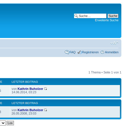
Erweiterte Suche
FAQ
Registrieren
Anmelden
1 Thema • Seite
1
von
1
FE
LETZTER BEITRAG
von
Kathrin Buholzer
5
14.06.2014, 03:23
FE
LETZTER BEITRAG
von
Kathrin Buholzer
8
26.05.2008, 23:03