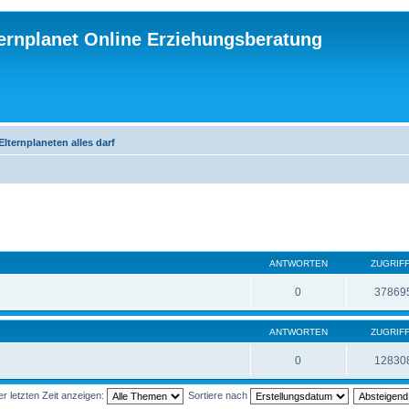
ternplanet Online Erziehungsberatung
ternplaneten alles darf
ANTWORTEN
ZUGRIF
0
37869
ANTWORTEN
ZUGRIF
0
12830
 letzten Zeit anzeigen:
Sortiere nach