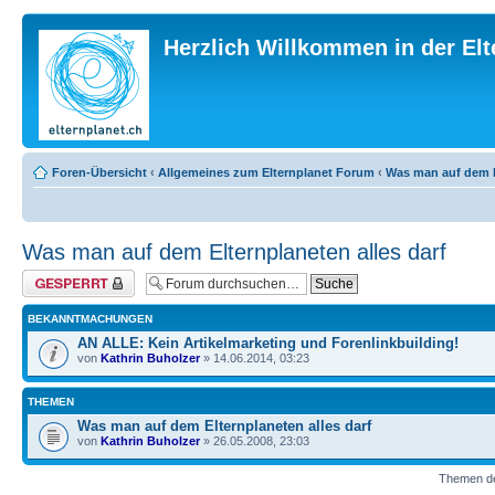
Herzlich Willkommen in der El
Foren-Übersicht
‹
Allgemeines zum Elternplanet Forum
‹
Was man auf dem El
Was man auf dem Elternplaneten alles darf
Forum gesperrt
BEKANNTMACHUNGEN
AN ALLE: Kein Artikelmarketing und Forenlinkbuilding!
von
Kathrin Buholzer
» 14.06.2014, 03:23
THEMEN
Was man auf dem Elternplaneten alles darf
von
Kathrin Buholzer
» 26.05.2008, 23:03
Themen der