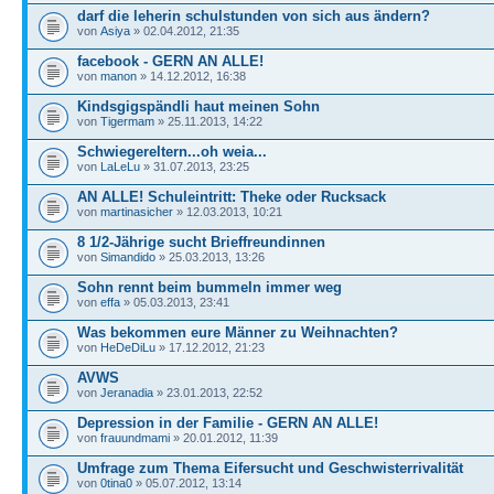
darf die leherin schulstunden von sich aus ändern?
von
Asiya
» 02.04.2012, 21:35
facebook - GERN AN ALLE!
von
manon
» 14.12.2012, 16:38
Kindsgigspändli haut meinen Sohn
von
Tigermam
» 25.11.2013, 14:22
Schwiegereltern...oh weia...
von
LaLeLu
» 31.07.2013, 23:25
AN ALLE! Schuleintritt: Theke oder Rucksack
von
martinasicher
» 12.03.2013, 10:21
8 1/2-Jährige sucht Brieffreundinnen
von
Simandido
» 25.03.2013, 13:26
Sohn rennt beim bummeln immer weg
von
effa
» 05.03.2013, 23:41
Was bekommen eure Männer zu Weihnachten?
von
HeDeDiLu
» 17.12.2012, 21:23
AVWS
von
Jeranadia
» 23.01.2013, 22:52
Depression in der Familie - GERN AN ALLE!
von
frauundmami
» 20.01.2012, 11:39
Umfrage zum Thema Eifersucht und Geschwisterrivalität
von
0tina0
» 05.07.2012, 13:14