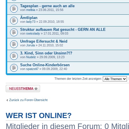
Tagesplan - gerne auch an alle
von
melbia
» 23.06.2011, 15:56
Ämtliplan
von
lady73
» 22.09.2010, 18:55
Struktur aufbauen Rat gesucht - GERN AN ALLE
von
swisslady
» 17.01.2011, 09:03
Umfrage Eifersucht & Neid
von
Jorula
» 24.11.2010, 15:02
3. Kind, Sinn oder Unsinn?!?
von
Nudelz
» 29.09.2009, 13:23
Suche Online-Kinderbörsen
von
spatzeli7
» 09.09.2009, 22:40
Themen der letzten Zeit anzeigen:
Neues Thema erstellen
Zurück zu Foren-Übersicht
WER IST ONLINE?
Mitglieder in diesem Forum: 0 Mitg