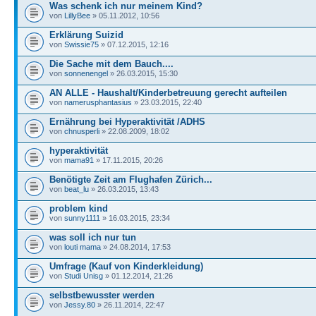
Was schenk ich nur meinem Kind?
von
LillyBee
» 05.11.2012, 10:56
Erklärung Suizid
von
Swissie75
» 07.12.2015, 12:16
Die Sache mit dem Bauch....
von
sonnenengel
» 26.03.2015, 15:30
AN ALLE - Haushalt/Kinderbetreuung gerecht aufteilen
von
namerusphantasius
» 23.03.2015, 22:40
Ernährung bei Hyperaktivität /ADHS
von
chnusperli
» 22.08.2009, 18:02
hyperaktivität
von
mama91
» 17.11.2015, 20:26
Benötigte Zeit am Flughafen Zürich...
von
beat_lu
» 26.03.2015, 13:43
problem kind
von
sunny1111
» 16.03.2015, 23:34
was soll ich nur tun
von
louti mama
» 24.08.2014, 17:53
Umfrage (Kauf von Kinderkleidung)
von
Studi Unisg
» 01.12.2014, 21:26
selbstbewusster werden
von
Jessy.80
» 26.11.2014, 22:47