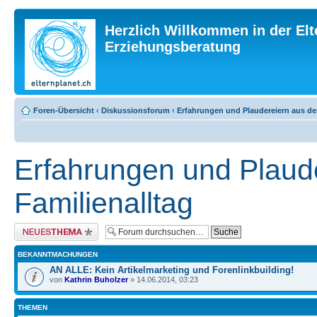
Herzlich Willkommen in der Elt
Erziehungsberatung
Foren-Übersicht
‹
Diskussionsforum
‹
Erfahrungen und Plaudereiern aus de
Erfahrungen und Plaud
Familienalltag
Neues Thema erstellen
BEKANNTMACHUNGEN
AN ALLE: Kein Artikelmarketing und Forenlinkbuilding!
von
Kathrin Buholzer
» 14.06.2014, 03:23
THEMEN