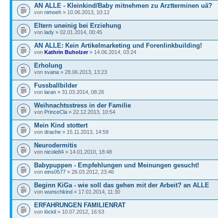
AN ALLE - Kleinkind/Baby mitnehmen zu Arztterminen uä?
von
nimoeh
» 10.06.2013, 10:12
Eltern uneinig bei Erziehung
von
lady
» 02.01.2014, 00:45
AN ALLE: Kein Artikelmarketing und Forenlinkbuilding!
von
Kathrin Buholzer
» 14.06.2014, 03:24
Erholung
von
svana
» 28.06.2013, 13:23
Fussballbilder
von
laran
» 31.03.2014, 08:26
Weihnachtsstress in der Familie
von
PrinceCla
» 22.12.2013, 10:54
Mein Kind stottert
von
drache
» 15.11.2013, 14:59
Neurodermitis
von
nicole84
» 14.01.2010, 18:48
Babypuppen - Empfehlungen und Meinungen gesucht!
von
eins0577
» 26.03.2012, 23:46
Beginn KiGa - wie soll das gehen mit der Arbeit? an ALLE
von
wunschkind
» 17.01.2014, 11:30
ERFAHRUNGEN FAMILIENRAT
von
löckli
» 10.07.2012, 16:53