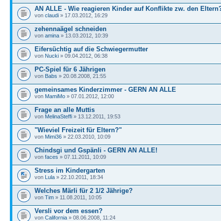
AN ALLE - Wie reagieren Kinder auf Konflikte zw. den Eltern
von
claudi
» 17.03.2012, 16:29
zehennaägel schneiden
von
amina
» 13.03.2012, 10:39
Eifersüchtig auf die Schwiegermutter
von
Nucki
» 09.04.2012, 06:38
PC-Spiel für 6 Jährigen
von
Babs
» 20.08.2008, 21:55
gemeinsames Kinderzimmer - GERN AN ALLE
von
MamiMo
» 07.01.2012, 12:00
Frage an alle Muttis
von
MelinaSteffi
» 13.12.2011, 19:53
"Wieviel Freizeit für Eltern?"
von
Mimi36
» 22.03.2010, 10:09
Chindsgi und Gspänli - GERN AN ALLE!
von
faces
» 07.11.2011, 10:09
Stress im Kindergarten
von
Lula
» 22.10.2011, 18:34
Welches Märli für 2 1/2 Jährige?
von
Tim
» 11.08.2011, 10:05
Versli vor dem essen?
von
California
» 08.06.2008, 11:24