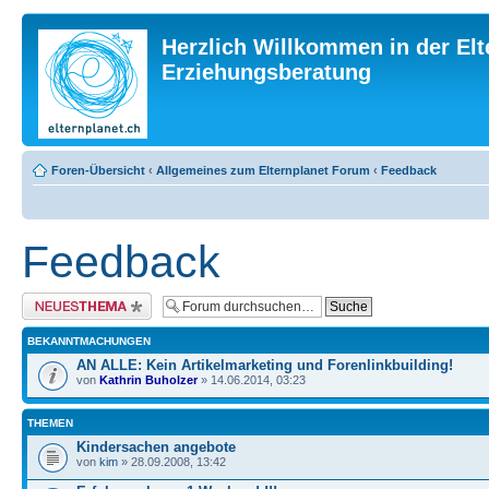
Herzlich Willkommen in der Elt
Erziehungsberatung
Foren-Übersicht
‹
Allgemeines zum Elternplanet Forum
‹
Feedback
Feedback
Neues Thema erstellen
BEKANNTMACHUNGEN
AN ALLE: Kein Artikelmarketing und Forenlinkbuilding!
von
Kathrin Buholzer
» 14.06.2014, 03:23
THEMEN
Kindersachen angebote
von
kim
» 28.09.2008, 13:42