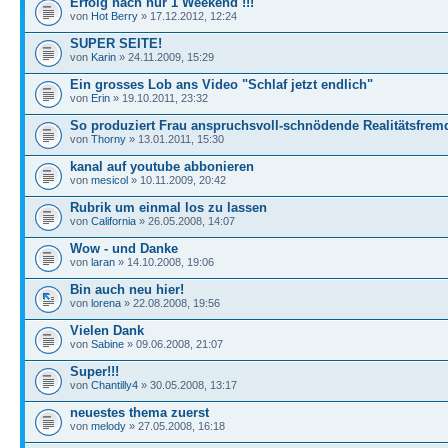
Erfolg nach nur 1 Weekend !!!
von
Hot Berry
» 17.12.2012, 12:24
SUPER SEITE!
von
Karin
» 24.11.2009, 15:29
Ein grosses Lob ans Video "Schlaf jetzt endlich"
von
Erin
» 19.10.2011, 23:32
So produziert Frau anspruchsvoll-schnödende Realitätsfrem
von
Thorny
» 13.01.2011, 15:30
kanal auf youtube abbonieren
von
mesicol
» 10.11.2009, 20:42
Rubrik um einmal los zu lassen
von
California
» 26.05.2008, 14:07
Wow - und Danke
von
laran
» 14.10.2008, 19:06
Bin auch neu hier!
von
lorena
» 22.08.2008, 19:56
Vielen Dank
von
Sabine
» 09.06.2008, 21:07
Super!!!
von
Chantilly4
» 30.05.2008, 13:17
neuestes thema zuerst
von
melody
» 27.05.2008, 16:18