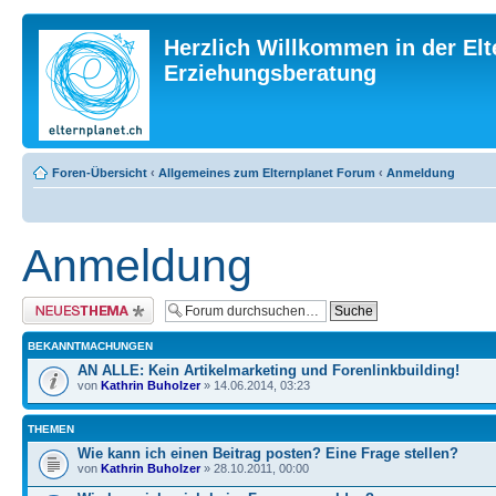
Herzlich Willkommen in der Elt
Erziehungsberatung
Foren-Übersicht
‹
Allgemeines zum Elternplanet Forum
‹
Anmeldung
Anmeldung
Neues Thema erstellen
BEKANNTMACHUNGEN
AN ALLE: Kein Artikelmarketing und Forenlinkbuilding!
von
Kathrin Buholzer
» 14.06.2014, 03:23
THEMEN
Wie kann ich einen Beitrag posten? Eine Frage stellen?
von
Kathrin Buholzer
» 28.10.2011, 00:00