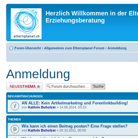
Herzlich Willkommen in der Elt
Erziehungsberatung
Foren-Übersicht
‹
Allgemeines zum Elternplanet Forum
‹
Anmeldung
Anmeldung
Neues Thema erstellen
BEKANNTMACHUNGEN
AN ALLE: Kein Artikelmarketing und Forenlinkbuilding!
von
Kathrin Buholzer
» 14.06.2014, 03:23
THEMEN
Wie kann ich einen Beitrag posten? Eine Frage stellen?
von
Kathrin Buholzer
» 28.10.2011, 00:00