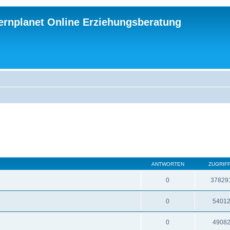
ternplanet Online Erziehungsberatung
ANTWORTEN
ZUGRIF
0
37829
0
5401
0
4908