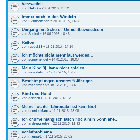
Verzweifelt
von
NABO
» 29.04.2016, 19:52
Immer noch in den Windeln
von
Eichhörnchen
» 20.01.2015, 14:28
Umgang mit Schere / Unrechtbewusstsein
von
Suskel
» 16.06.2016, 10:46
Ratlos
von
ruggeli13
» 18.01.2016, 14:10
ich möchte nicht mehr laut werden...
von
sonnenengel
» 14.01.2016, 16:03
Mein Kind 3j. kann nicht spielen
von
simselabim
» 14.12.2015, 15:56
Beschimpfungen unseres 5 Jährigen
von
mischmisch
» 18.12.2015, 13:43
Kind und Hund
von
delfin28
» 30.12.2015, 13:12
Meine Tochter 13monate isst kein Brot
von
LeoniesMami
» 11.01.2016, 13:08
Ich chume mängisch fasch nöd a min Sohn ane..
von
andrea.raehle
» 22.11.2015, 22:33
schlafprobleme
von
mama91
» 17.11.2015, 23:02