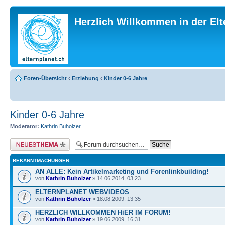
Herzlich Willkommen in der El
Foren-Übersicht
‹
Erziehung
‹
Kinder 0-6 Jahre
Kinder 0-6 Jahre
Moderator:
Kathrin Buholzer
Neues Thema erstellen
BEKANNTMACHUNGEN
AN ALLE: Kein Artikelmarketing und Forenlinkbuilding!
von
Kathrin Buholzer
» 14.06.2014, 03:23
ELTERNPLANET WEBVIDEOS
von
Kathrin Buholzer
» 18.08.2009, 13:35
HERZLICH WILLKOMMEN HiER IM FORUM!
von
Kathrin Buholzer
» 19.06.2009, 16:31