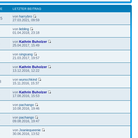
FE
LETZTER BEITRAG
von
harrybro
45
27.03.2021, 09:59
von
liebling
3
01.04.2018, 23:18
von
Kathrin Buholzer
6
25.04.2017, 15:49
von
singsang
2
21.03.2017, 19:57
von
Kathrin Buholzer
6
13.12.2016, 12:22
von
wunschkind
8
15.11.2016, 15:37
von
Kathrin Buholzer
3
17.08.2016, 15:53
von
pachango
3
10.08.2016, 19:46
von
pachango
4
09.08.2016, 19:47
von
Jeaniequeenie
1
30.06.2016, 13:52