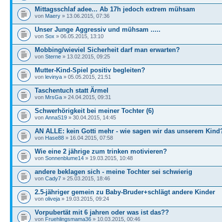
Mittagsschlaf adee... Ab 17h jedoch extrem mühsam
von
Maery
» 13.06.2015, 07:36
Unser Junge Aggressiv und mühsam .....
von
Sox
» 06.05.2015, 13:10
Mobbing/wieviel Sicherheit darf man erwarten?
von
Sterne
» 13.02.2015, 09:25
Mutter-Kind-Spiel positiv begleiten?
von
levinya
» 05.05.2015, 21:51
Taschentuch statt Ärmel
von
MrsGa
» 24.04.2015, 09:31
Schwerhörigkeit bei meiner Tochter (6)
von
AnnaS19
» 30.04.2015, 14:45
AN ALLE: kein Gotti mehr - wie sagen wir das unserem Kind
von
Hase88
» 16.04.2015, 07:58
Wie eine 2 jährige zum trinken motivieren?
von
Sonnenblume14
» 19.03.2015, 10:48
andere beklagen sich - meine Tochter sei schwierig
von
Cady7
» 25.03.2015, 18:46
2.5-jähriger gemein zu Baby-Bruder+schlägt andere Kinder
von
oliveja
» 19.03.2015, 09:24
Vorpubertät mit 6 jahren oder was ist das??
von
Fruehlingsmama36
» 10.03.2015, 00:46