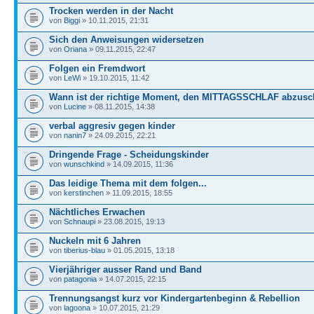
Trocken werden in der Nacht
von
Biggi
» 10.11.2015, 21:31
Sich den Anweisungen widersetzen
von
Oriana
» 09.11.2015, 22:47
Folgen ein Fremdwort
von
LeWi
» 19.10.2015, 11:42
Wann ist der richtige Moment, den MITTAGSSCHLAF abzusc
von
Lucine
» 08.11.2015, 14:38
verbal aggresiv gegen kinder
von
nanin7
» 24.09.2015, 22:21
Dringende Frage - Scheidungskinder
von
wunschkind
» 14.09.2015, 11:36
Das leidige Thema mit dem folgen...
von
kerstinchen
» 11.09.2015, 18:55
Nächtliches Erwachen
von
Schnaupi
» 23.08.2015, 19:13
Nuckeln mit 6 Jahren
von
tiberius-blau
» 01.05.2015, 13:18
Vierjähriger ausser Rand und Band
von
patagonia
» 14.07.2015, 22:15
Trennungsangst kurz vor Kindergartenbeginn & Rebellion
von
lagoona
» 10.07.2015, 21:29