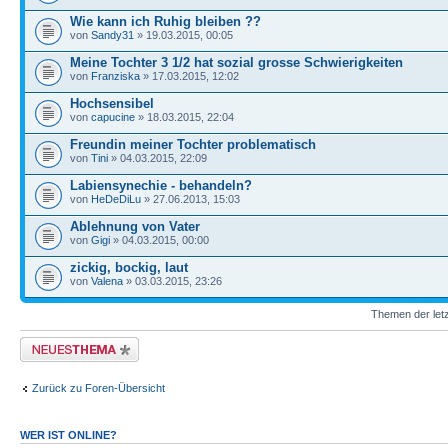
Wie kann ich Ruhig bleiben ??
von
Sandy31
» 19.03.2015, 00:05
Meine Tochter 3 1/2 hat sozial grosse Schwierigkeiten
von
Franziska
» 17.03.2015, 12:02
Hochsensibel
von
capucine
» 18.03.2015, 22:04
Freundin meiner Tochter problematisch
von
Tini
» 04.03.2015, 22:09
Labiensynechie - behandeln?
von
HeDeDiLu
» 27.06.2013, 15:03
Ablehnung von Vater
von
Gigi
» 04.03.2015, 00:00
zickig, bockig, laut
von
Valena
» 03.03.2015, 23:26
Themen der letz
Neues Thema erstellen
Zurück zu Foren-Übersicht
WER IST ONLINE?