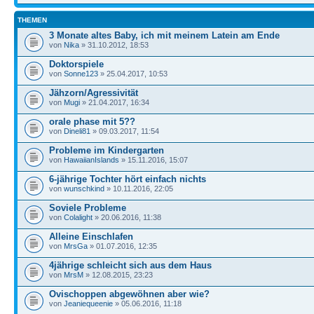
THEMEN
3 Monate altes Baby, ich mit meinem Latein am Ende
von
Nika
» 31.10.2012, 18:53
Doktorspiele
von
Sonne123
» 25.04.2017, 10:53
Jähzorn/Agressivität
von
Mugi
» 21.04.2017, 16:34
orale phase mit 5??
von
Dineli81
» 09.03.2017, 11:54
Probleme im Kindergarten
von
HawaiianIslands
» 15.11.2016, 15:07
6-jährige Tochter hört einfach nichts
von
wunschkind
» 10.11.2016, 22:05
Soviele Probleme
von
Colalight
» 20.06.2016, 11:38
Alleine Einschlafen
von
MrsGa
» 01.07.2016, 12:35
4jährige schleicht sich aus dem Haus
von
MrsM
» 12.08.2015, 23:23
Ovischoppen abgewöhnen aber wie?
von
Jeaniequeenie
» 05.06.2016, 11:18