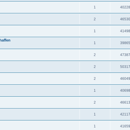
1
4022
2
4653
1
4149
haffen
1
3986
2
4738
2
5031
2
4604
1
4069
2
4661
1
4211
1
4165