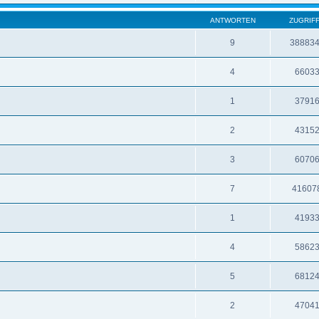
ANTWORTEN
ZUGRIF
9
38883
4
6603
1
3791
2
4315
3
6070
7
41607
1
4193
4
5862
5
6812
2
4704