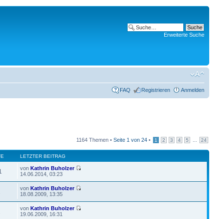
Erweiterte Suche
FAQ
Registrieren
Anmelden
1164 Themen •
Seite
1
von
24
•
...
1
2
3
4
5
24
FE
LETZTER BEITRAG
von
Kathrin Buholzer
1
14.06.2014, 03:23
von
Kathrin Buholzer
2
18.08.2009, 13:35
von
Kathrin Buholzer
2
19.06.2009, 16:31