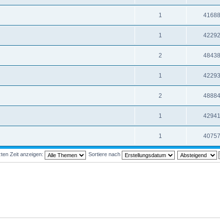
1
4168
1
4229
2
4843
1
4229
2
4888
1
4294
1
4075
ten Zeit anzeigen:
Sortiere nach