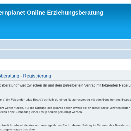
ternplanet Online Erziehungsberatung
beratung - Registrierung
ungsberatung“ wird zwischen dir und dem Betreiber ein Vertrag mit folgenden Rege
atung“ (im Folgenden „das Board“) schließt du einen Nutzungsvertrag mit dem Betreiber des Board
ht weiter nutzen. Für die Nutzung des Boards gelten jeweils die an dieser Stelle veröffentlichte
iten ohne Einhaltung einer Frist jederzeit gekündigt werden.
 und räumlich unbeschränktes und unentgeltliches Recht, deinen Beitrag im Rahmen des Boards zu 
utzungsvertrages bestehen.