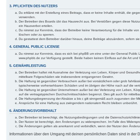
3. PFLICHTEN DES NUTZERS
Du erklärst mit der Erstellung eines Beitrags, dass er keine Inhalte enthält, die g
verwenden.
Der Betreiber des Boards übt das Hausrecht aus. Bei Verstößen gegen diese Nutzu
ein Hausverbot erteilen.
Du nimmst zur Kenntnis, dass der Betreiber keine Verantwortung für die Inhalte von 
löschen oder zu sperren.
Du gestattest dem Betreiber darüber hinaus, deine Beiträge abzuändern, sofern si
4. GENERAL PUBLIC LICENSE
Du nimmst zur Kenntnis, dass es sich bei phpBB um eine unter der General Public
www.phpbb.de zur Verfügung gestellt. Beide haben keinen Einfluss auf die Art und
5. GEWÄHRLEISTUNG
Der Betreiber haftet mit Ausnahme der Verletzung von Leben, Körper und Gesundheit u
mittelbare Folgeschäden wie insbesondere entgangenen Gewinn.
Die Haftung ist gegenüber Verbrauchern außer bei vorsätzlichem oder grob fahrläss
typischerweise vorhersehbaren Schäden und im übrigen der Höhe nach auf die vert
Die Haftung ist gegenüber Unternehmern außer bei der Verletzung von Leben, Körp
auf die vertragstypischen Durchschnittsschäden begrenzt. Dies gilt auch für mitt
Die Haftungsbegrenzung der Absätze a bis c gilt sinngemäß auch zugunsten der Mita
Ansprüche für eine Haftung aus zwingendem nationalem Recht bleiben unberührt.
6. ÄNDERUNGSVORBEHALT
Der Betreiber ist berechtigt, die Nutzungsbedingungen und die Datenschutzrichtlinie
Der Nutzer ist berechtigt, den Änderungen zu widersprechen. Im Falle des Widerspr
Die Änderungen gelten als anerkannt und verbindlich, wenn der Nutzer den Änder
Informationen über den Umgang mit deinen persönlichen Daten sind in der Da