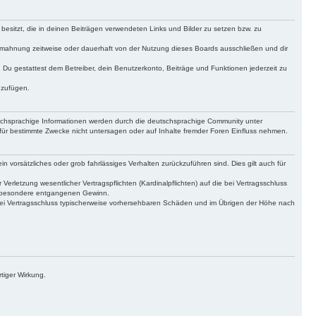
 besitzt, die in deinen Beiträgen verwendeten Links und Bilder zu setzen bzw. zu
bmahnung zeitweise oder dauerhaft von der Nutzung dieses Boards ausschließen und dir
t. Du gestattest dem Betreiber, dein Benutzerkonto, Beiträge und Funktionen jederzeit zu
uzufügen.
tschsprachige Informationen werden durch die deutschsprachige Community unter
für bestimmte Zwecke nicht untersagen oder auf Inhalte fremder Foren Einfluss nehmen.
n vorsätzliches oder grob fahrlässiges Verhalten zurückzuführen sind. Dies gilt auch für
letzung wesentlicher Vertragspflichten (Kardinalpflichten) auf die bei Vertragsschluss
insbesondere entgangenen Gewinn.
bei Vertragsschluss typischerweise vorhersehbaren Schäden und im Übrigen der Höhe nach
tiger Wirkung.