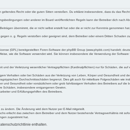
egen geltendes Recht oder die guten Sitten verstoßen. Du erklärst insbesondere, dass du das Recht
ngsbedingungen oder anderer im Board veröffentlichten Regeln kann der Betreiber dich nach A
Beiträgen übernimmt, die er nicht selbst erstellt hat oder die er nicht zur Kenntnis genommen ha
e gegen o. g. Regeln verstoßen oder geeignet sind, dem Betreiber oder einem Dritten Schaden z
 License (GPL) bereitgestellten Foren-Software der phpBB Group (www.phpbb.com) handelt; deu
 Weise, wie die Software verwendet wird. Sie können insbesondere die Verwendung der Software 
nd der Verletzung wesentlicher Vertragspflichten (Kardinalpflichten) nur für Schäden, die auf ei
igem Verhalten oder bei Schäden aus der Verletzung von Leben, Körper und Gesundheit und der Ver
ragstypischen Durchschnittsschäden begrenzt. Dies gilt auch für mittelbare Folgeschäden wie 
er und Gesundheit oder vorsätzlichem oder grob fahrlässigem Verhalten des Betreibers auf die 
elbare Schäden, insbesondere entgangenen Gewinn.
rbeiter und Erfüllungsgehilfen des Betreibers.
 zu ändern. Die Änderung wird dem Nutzer per E-Mail mitgeteilt.
uchs erlischt das zwischen dem Betreiber und dem Nutzer bestehende Vertragsverhältnis mit sofor
ungen zugestimmt hat.
tenschutzrichtlinie enthalten.