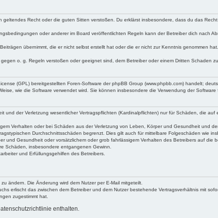
egen geltendes Recht oder die guten Sitten verstoßen. Du erklärst insbesondere, dass du das Recht
ngsbedingungen oder anderer im Board veröffentlichten Regeln kann der Betreiber dich nach A
Beiträgen übernimmt, die er nicht selbst erstellt hat oder die er nicht zur Kenntnis genommen ha
e gegen o. g. Regeln verstoßen oder geeignet sind, dem Betreiber oder einem Dritten Schaden z
 License (GPL) bereitgestellten Foren-Software der phpBB Group (www.phpbb.com) handelt; deu
 Weise, wie die Software verwendet wird. Sie können insbesondere die Verwendung der Software 
nd der Verletzung wesentlicher Vertragspflichten (Kardinalpflichten) nur für Schäden, die auf ei
igem Verhalten oder bei Schäden aus der Verletzung von Leben, Körper und Gesundheit und der Ver
ragstypischen Durchschnittsschäden begrenzt. Dies gilt auch für mittelbare Folgeschäden wie 
er und Gesundheit oder vorsätzlichem oder grob fahrlässigem Verhalten des Betreibers auf die 
elbare Schäden, insbesondere entgangenen Gewinn.
rbeiter und Erfüllungsgehilfen des Betreibers.
 zu ändern. Die Änderung wird dem Nutzer per E-Mail mitgeteilt.
uchs erlischt das zwischen dem Betreiber und dem Nutzer bestehende Vertragsverhältnis mit sofor
ungen zugestimmt hat.
tenschutzrichtlinie enthalten.