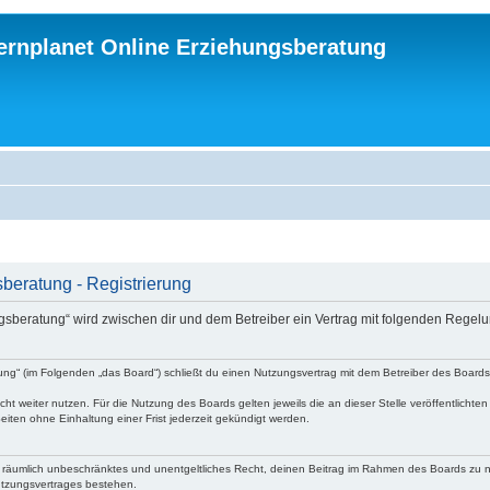
ternplanet Online Erziehungsberatung
beratung - Registrierung
ungsberatung“ wird zwischen dir und dem Betreiber ein Vertrag mit folgenden Rege
atung“ (im Folgenden „das Board“) schließt du einen Nutzungsvertrag mit dem Betreiber des Board
ht weiter nutzen. Für die Nutzung des Boards gelten jeweils die an dieser Stelle veröffentlichte
iten ohne Einhaltung einer Frist jederzeit gekündigt werden.
 und räumlich unbeschränktes und unentgeltliches Recht, deinen Beitrag im Rahmen des Boards zu 
utzungsvertrages bestehen.