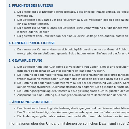
3. PFLICHTEN DES NUTZERS
Du erklärst mit der Erstellung eines Beitrags, dass er keine Inhalte enthält, die g
verwenden.
Der Betreiber des Boards übt das Hausrecht aus. Bei Verstößen gegen diese Nutzu
ein Hausverbot erteilen.
Du nimmst zur Kenntnis, dass der Betreiber keine Verantwortung für die Inhalte von 
löschen oder zu sperren.
Du gestattest dem Betreiber darüber hinaus, deine Beiträge abzuändern, sofern si
4. GENERAL PUBLIC LICENSE
Du nimmst zur Kenntnis, dass es sich bei phpBB um eine unter der General Public
www.phpbb.de zur Verfügung gestellt. Beide haben keinen Einfluss auf die Art und
5. GEWÄHRLEISTUNG
Der Betreiber haftet mit Ausnahme der Verletzung von Leben, Körper und Gesundheit u
mittelbare Folgeschäden wie insbesondere entgangenen Gewinn.
Die Haftung ist gegenüber Verbrauchern außer bei vorsätzlichem oder grob fahrläss
typischerweise vorhersehbaren Schäden und im übrigen der Höhe nach auf die vert
Die Haftung ist gegenüber Unternehmern außer bei der Verletzung von Leben, Körp
auf die vertragstypischen Durchschnittsschäden begrenzt. Dies gilt auch für mitt
Die Haftungsbegrenzung der Absätze a bis c gilt sinngemäß auch zugunsten der Mita
Ansprüche für eine Haftung aus zwingendem nationalem Recht bleiben unberührt.
6. ÄNDERUNGSVORBEHALT
Der Betreiber ist berechtigt, die Nutzungsbedingungen und die Datenschutzrichtlinie
Der Nutzer ist berechtigt, den Änderungen zu widersprechen. Im Falle des Widerspr
Die Änderungen gelten als anerkannt und verbindlich, wenn der Nutzer den Änder
Informationen über den Umgang mit deinen persönlichen Daten sind in der Da