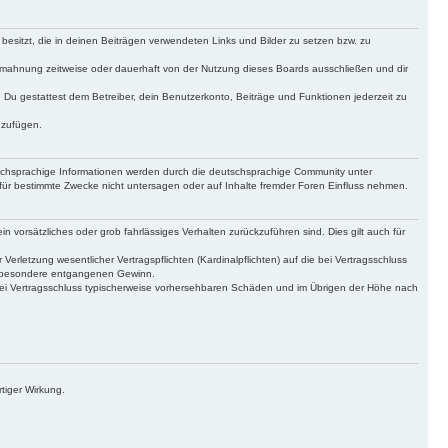
 besitzt, die in deinen Beiträgen verwendeten Links und Bilder zu setzen bzw. zu
bmahnung zeitweise oder dauerhaft von der Nutzung dieses Boards ausschließen und dir
t. Du gestattest dem Betreiber, dein Benutzerkonto, Beiträge und Funktionen jederzeit zu
uzufügen.
tschsprachige Informationen werden durch die deutschsprachige Community unter
für bestimmte Zwecke nicht untersagen oder auf Inhalte fremder Foren Einfluss nehmen.
n vorsätzliches oder grob fahrlässiges Verhalten zurückzuführen sind. Dies gilt auch für
letzung wesentlicher Vertragspflichten (Kardinalpflichten) auf die bei Vertragsschluss
insbesondere entgangenen Gewinn.
bei Vertragsschluss typischerweise vorhersehbaren Schäden und im Übrigen der Höhe nach
tiger Wirkung.