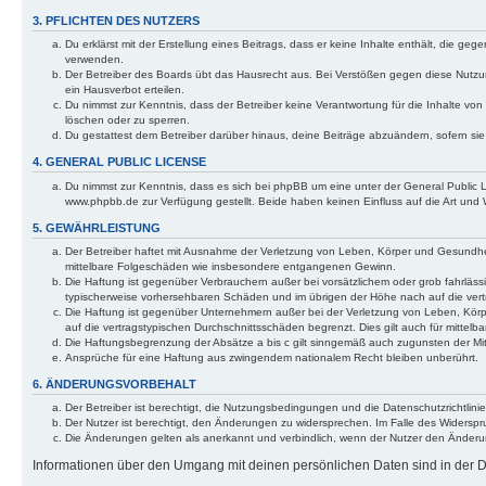
3. PFLICHTEN DES NUTZERS
Du erklärst mit der Erstellung eines Beitrags, dass er keine Inhalte enthält, die g
verwenden.
Der Betreiber des Boards übt das Hausrecht aus. Bei Verstößen gegen diese Nutzu
ein Hausverbot erteilen.
Du nimmst zur Kenntnis, dass der Betreiber keine Verantwortung für die Inhalte von 
löschen oder zu sperren.
Du gestattest dem Betreiber darüber hinaus, deine Beiträge abzuändern, sofern si
4. GENERAL PUBLIC LICENSE
Du nimmst zur Kenntnis, dass es sich bei phpBB um eine unter der General Public
www.phpbb.de zur Verfügung gestellt. Beide haben keinen Einfluss auf die Art und
5. GEWÄHRLEISTUNG
Der Betreiber haftet mit Ausnahme der Verletzung von Leben, Körper und Gesundheit u
mittelbare Folgeschäden wie insbesondere entgangenen Gewinn.
Die Haftung ist gegenüber Verbrauchern außer bei vorsätzlichem oder grob fahrläss
typischerweise vorhersehbaren Schäden und im übrigen der Höhe nach auf die vert
Die Haftung ist gegenüber Unternehmern außer bei der Verletzung von Leben, Körp
auf die vertragstypischen Durchschnittsschäden begrenzt. Dies gilt auch für mitt
Die Haftungsbegrenzung der Absätze a bis c gilt sinngemäß auch zugunsten der Mita
Ansprüche für eine Haftung aus zwingendem nationalem Recht bleiben unberührt.
6. ÄNDERUNGSVORBEHALT
Der Betreiber ist berechtigt, die Nutzungsbedingungen und die Datenschutzrichtlinie
Der Nutzer ist berechtigt, den Änderungen zu widersprechen. Im Falle des Widerspr
Die Änderungen gelten als anerkannt und verbindlich, wenn der Nutzer den Änder
Informationen über den Umgang mit deinen persönlichen Daten sind in der Da