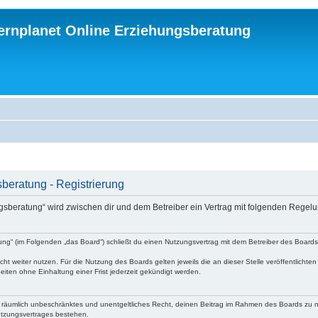
ternplanet Online Erziehungsberatung
beratung - Registrierung
ungsberatung“ wird zwischen dir und dem Betreiber ein Vertrag mit folgenden Rege
atung“ (im Folgenden „das Board“) schließt du einen Nutzungsvertrag mit dem Betreiber des Board
ht weiter nutzen. Für die Nutzung des Boards gelten jeweils die an dieser Stelle veröffentlichte
iten ohne Einhaltung einer Frist jederzeit gekündigt werden.
 und räumlich unbeschränktes und unentgeltliches Recht, deinen Beitrag im Rahmen des Boards zu 
utzungsvertrages bestehen.