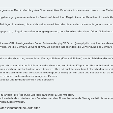
egen geltendes Recht oder die guten Sitten verstoßen. Du erklärst insbesondere, dass du das Recht
ngsbedingungen oder anderer im Board veröffentlichten Regeln kann der Betreiber dich nach A
Beiträgen übernimmt, die er nicht selbst erstellt hat oder die er nicht zur Kenntnis genommen ha
e gegen o. g. Regeln verstoßen oder geeignet sind, dem Betreiber oder einem Dritten Schaden z
 License (GPL) bereitgestellten Foren-Software der phpBB Group (www.phpbb.com) handelt; deu
 Weise, wie die Software verwendet wird. Sie können insbesondere die Verwendung der Software 
nd der Verletzung wesentlicher Vertragspflichten (Kardinalpflichten) nur für Schäden, die auf ei
igem Verhalten oder bei Schäden aus der Verletzung von Leben, Körper und Gesundheit und der Ver
ragstypischen Durchschnittsschäden begrenzt. Dies gilt auch für mittelbare Folgeschäden wie 
er und Gesundheit oder vorsätzlichem oder grob fahrlässigem Verhalten des Betreibers auf die 
elbare Schäden, insbesondere entgangenen Gewinn.
rbeiter und Erfüllungsgehilfen des Betreibers.
 zu ändern. Die Änderung wird dem Nutzer per E-Mail mitgeteilt.
uchs erlischt das zwischen dem Betreiber und dem Nutzer bestehende Vertragsverhältnis mit sofor
ungen zugestimmt hat.
tenschutzrichtlinie enthalten.