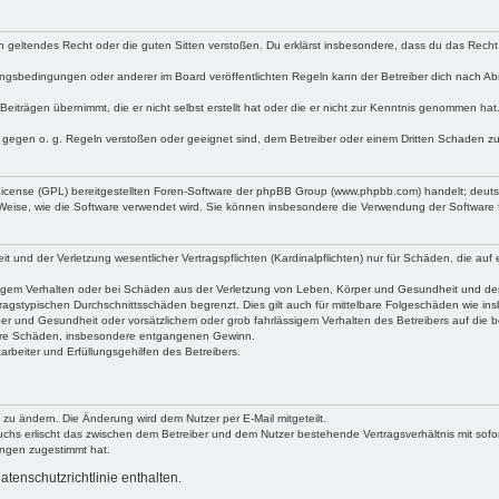
egen geltendes Recht oder die guten Sitten verstoßen. Du erklärst insbesondere, dass du das Recht
ngsbedingungen oder anderer im Board veröffentlichten Regeln kann der Betreiber dich nach A
Beiträgen übernimmt, die er nicht selbst erstellt hat oder die er nicht zur Kenntnis genommen ha
e gegen o. g. Regeln verstoßen oder geeignet sind, dem Betreiber oder einem Dritten Schaden z
 License (GPL) bereitgestellten Foren-Software der phpBB Group (www.phpbb.com) handelt; deu
 Weise, wie die Software verwendet wird. Sie können insbesondere die Verwendung der Software 
nd der Verletzung wesentlicher Vertragspflichten (Kardinalpflichten) nur für Schäden, die auf ei
igem Verhalten oder bei Schäden aus der Verletzung von Leben, Körper und Gesundheit und der Ver
ragstypischen Durchschnittsschäden begrenzt. Dies gilt auch für mittelbare Folgeschäden wie 
er und Gesundheit oder vorsätzlichem oder grob fahrlässigem Verhalten des Betreibers auf die 
elbare Schäden, insbesondere entgangenen Gewinn.
rbeiter und Erfüllungsgehilfen des Betreibers.
 zu ändern. Die Änderung wird dem Nutzer per E-Mail mitgeteilt.
uchs erlischt das zwischen dem Betreiber und dem Nutzer bestehende Vertragsverhältnis mit sofor
ungen zugestimmt hat.
tenschutzrichtlinie enthalten.