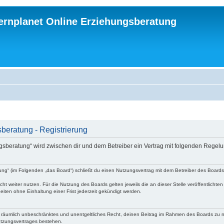
ternplanet Online Erziehungsberatung
beratung - Registrierung
ungsberatung“ wird zwischen dir und dem Betreiber ein Vertrag mit folgenden Rege
atung“ (im Folgenden „das Board“) schließt du einen Nutzungsvertrag mit dem Betreiber des Board
ht weiter nutzen. Für die Nutzung des Boards gelten jeweils die an dieser Stelle veröffentlichte
iten ohne Einhaltung einer Frist jederzeit gekündigt werden.
 und räumlich unbeschränktes und unentgeltliches Recht, deinen Beitrag im Rahmen des Boards zu 
utzungsvertrages bestehen.