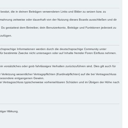
 besitzt, die in deinen Beiträgen verwendeten Links und Bilder zu setzen bzw. zu
bmahnung zeitweise oder dauerhaft von der Nutzung dieses Boards ausschließen und dir
t. Du gestattest dem Betreiber, dein Benutzerkonto, Beiträge und Funktionen jederzeit zu
uzufügen.
tschsprachige Informationen werden durch die deutschsprachige Community unter
für bestimmte Zwecke nicht untersagen oder auf Inhalte fremder Foren Einfluss nehmen.
n vorsätzliches oder grob fahrlässiges Verhalten zurückzuführen sind. Dies gilt auch für
letzung wesentlicher Vertragspflichten (Kardinalpflichten) auf die bei Vertragsschluss
insbesondere entgangenen Gewinn.
bei Vertragsschluss typischerweise vorhersehbaren Schäden und im Übrigen der Höhe nach
tiger Wirkung.