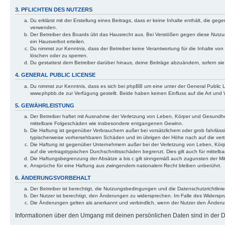
3. PFLICHTEN DES NUTZERS
Du erklärst mit der Erstellung eines Beitrags, dass er keine Inhalte enthält, die g
verwenden.
Der Betreiber des Boards übt das Hausrecht aus. Bei Verstößen gegen diese Nutzu
ein Hausverbot erteilen.
Du nimmst zur Kenntnis, dass der Betreiber keine Verantwortung für die Inhalte von 
löschen oder zu sperren.
Du gestattest dem Betreiber darüber hinaus, deine Beiträge abzuändern, sofern si
4. GENERAL PUBLIC LICENSE
Du nimmst zur Kenntnis, dass es sich bei phpBB um eine unter der General Public
www.phpbb.de zur Verfügung gestellt. Beide haben keinen Einfluss auf die Art und
5. GEWÄHRLEISTUNG
Der Betreiber haftet mit Ausnahme der Verletzung von Leben, Körper und Gesundheit u
mittelbare Folgeschäden wie insbesondere entgangenen Gewinn.
Die Haftung ist gegenüber Verbrauchern außer bei vorsätzlichem oder grob fahrläss
typischerweise vorhersehbaren Schäden und im übrigen der Höhe nach auf die vert
Die Haftung ist gegenüber Unternehmern außer bei der Verletzung von Leben, Körp
auf die vertragstypischen Durchschnittsschäden begrenzt. Dies gilt auch für mitt
Die Haftungsbegrenzung der Absätze a bis c gilt sinngemäß auch zugunsten der Mita
Ansprüche für eine Haftung aus zwingendem nationalem Recht bleiben unberührt.
6. ÄNDERUNGSVORBEHALT
Der Betreiber ist berechtigt, die Nutzungsbedingungen und die Datenschutzrichtlinie
Der Nutzer ist berechtigt, den Änderungen zu widersprechen. Im Falle des Widerspr
Die Änderungen gelten als anerkannt und verbindlich, wenn der Nutzer den Änder
Informationen über den Umgang mit deinen persönlichen Daten sind in der Da