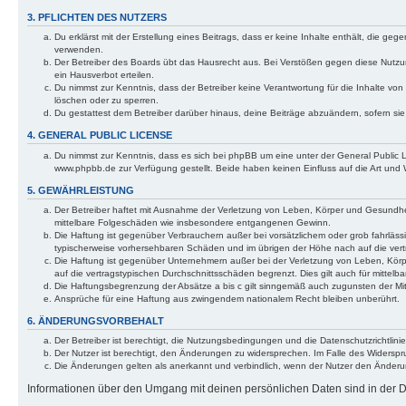
3. PFLICHTEN DES NUTZERS
Du erklärst mit der Erstellung eines Beitrags, dass er keine Inhalte enthält, die g
verwenden.
Der Betreiber des Boards übt das Hausrecht aus. Bei Verstößen gegen diese Nutzu
ein Hausverbot erteilen.
Du nimmst zur Kenntnis, dass der Betreiber keine Verantwortung für die Inhalte von 
löschen oder zu sperren.
Du gestattest dem Betreiber darüber hinaus, deine Beiträge abzuändern, sofern si
4. GENERAL PUBLIC LICENSE
Du nimmst zur Kenntnis, dass es sich bei phpBB um eine unter der General Public
www.phpbb.de zur Verfügung gestellt. Beide haben keinen Einfluss auf die Art und
5. GEWÄHRLEISTUNG
Der Betreiber haftet mit Ausnahme der Verletzung von Leben, Körper und Gesundheit u
mittelbare Folgeschäden wie insbesondere entgangenen Gewinn.
Die Haftung ist gegenüber Verbrauchern außer bei vorsätzlichem oder grob fahrläss
typischerweise vorhersehbaren Schäden und im übrigen der Höhe nach auf die vert
Die Haftung ist gegenüber Unternehmern außer bei der Verletzung von Leben, Körp
auf die vertragstypischen Durchschnittsschäden begrenzt. Dies gilt auch für mitt
Die Haftungsbegrenzung der Absätze a bis c gilt sinngemäß auch zugunsten der Mita
Ansprüche für eine Haftung aus zwingendem nationalem Recht bleiben unberührt.
6. ÄNDERUNGSVORBEHALT
Der Betreiber ist berechtigt, die Nutzungsbedingungen und die Datenschutzrichtlinie
Der Nutzer ist berechtigt, den Änderungen zu widersprechen. Im Falle des Widerspr
Die Änderungen gelten als anerkannt und verbindlich, wenn der Nutzer den Änder
Informationen über den Umgang mit deinen persönlichen Daten sind in der Da