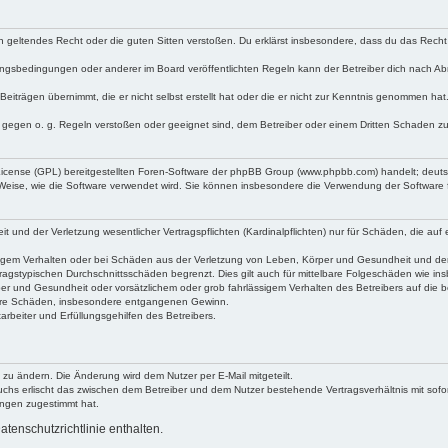
egen geltendes Recht oder die guten Sitten verstoßen. Du erklärst insbesondere, dass du das Recht
ngsbedingungen oder anderer im Board veröffentlichten Regeln kann der Betreiber dich nach A
Beiträgen übernimmt, die er nicht selbst erstellt hat oder die er nicht zur Kenntnis genommen ha
e gegen o. g. Regeln verstoßen oder geeignet sind, dem Betreiber oder einem Dritten Schaden z
 License (GPL) bereitgestellten Foren-Software der phpBB Group (www.phpbb.com) handelt; deu
 Weise, wie die Software verwendet wird. Sie können insbesondere die Verwendung der Software 
nd der Verletzung wesentlicher Vertragspflichten (Kardinalpflichten) nur für Schäden, die auf ei
igem Verhalten oder bei Schäden aus der Verletzung von Leben, Körper und Gesundheit und der Ver
ragstypischen Durchschnittsschäden begrenzt. Dies gilt auch für mittelbare Folgeschäden wie 
er und Gesundheit oder vorsätzlichem oder grob fahrlässigem Verhalten des Betreibers auf die 
elbare Schäden, insbesondere entgangenen Gewinn.
rbeiter und Erfüllungsgehilfen des Betreibers.
 zu ändern. Die Änderung wird dem Nutzer per E-Mail mitgeteilt.
uchs erlischt das zwischen dem Betreiber und dem Nutzer bestehende Vertragsverhältnis mit sofor
ungen zugestimmt hat.
tenschutzrichtlinie enthalten.