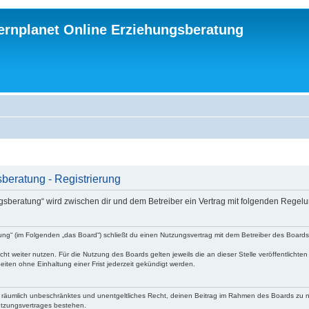
ternplanet Online Erziehungsberatung
beratung - Registrierung
ungsberatung“ wird zwischen dir und dem Betreiber ein Vertrag mit folgenden Rege
atung“ (im Folgenden „das Board“) schließt du einen Nutzungsvertrag mit dem Betreiber des Board
ht weiter nutzen. Für die Nutzung des Boards gelten jeweils die an dieser Stelle veröffentlichte
iten ohne Einhaltung einer Frist jederzeit gekündigt werden.
 und räumlich unbeschränktes und unentgeltliches Recht, deinen Beitrag im Rahmen des Boards zu 
utzungsvertrages bestehen.