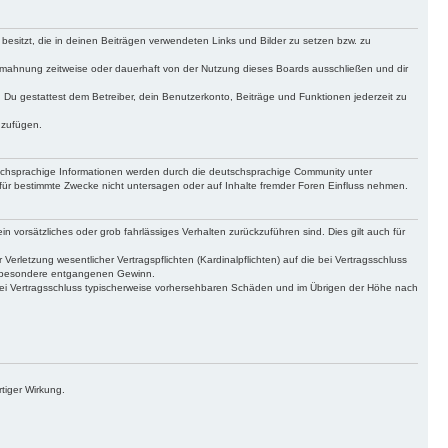
 besitzt, die in deinen Beiträgen verwendeten Links und Bilder zu setzen bzw. zu
bmahnung zeitweise oder dauerhaft von der Nutzung dieses Boards ausschließen und dir
t. Du gestattest dem Betreiber, dein Benutzerkonto, Beiträge und Funktionen jederzeit zu
uzufügen.
tschsprachige Informationen werden durch die deutschsprachige Community unter
für bestimmte Zwecke nicht untersagen oder auf Inhalte fremder Foren Einfluss nehmen.
n vorsätzliches oder grob fahrlässiges Verhalten zurückzuführen sind. Dies gilt auch für
letzung wesentlicher Vertragspflichten (Kardinalpflichten) auf die bei Vertragsschluss
insbesondere entgangenen Gewinn.
bei Vertragsschluss typischerweise vorhersehbaren Schäden und im Übrigen der Höhe nach
tiger Wirkung.