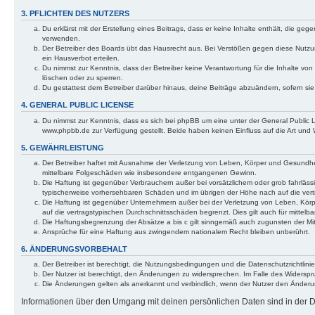
3. PFLICHTEN DES NUTZERS
Du erklärst mit der Erstellung eines Beitrags, dass er keine Inhalte enthält, die g
verwenden.
Der Betreiber des Boards übt das Hausrecht aus. Bei Verstößen gegen diese Nutzu
ein Hausverbot erteilen.
Du nimmst zur Kenntnis, dass der Betreiber keine Verantwortung für die Inhalte von 
löschen oder zu sperren.
Du gestattest dem Betreiber darüber hinaus, deine Beiträge abzuändern, sofern si
4. GENERAL PUBLIC LICENSE
Du nimmst zur Kenntnis, dass es sich bei phpBB um eine unter der General Public
www.phpbb.de zur Verfügung gestellt. Beide haben keinen Einfluss auf die Art und
5. GEWÄHRLEISTUNG
Der Betreiber haftet mit Ausnahme der Verletzung von Leben, Körper und Gesundheit u
mittelbare Folgeschäden wie insbesondere entgangenen Gewinn.
Die Haftung ist gegenüber Verbrauchern außer bei vorsätzlichem oder grob fahrläss
typischerweise vorhersehbaren Schäden und im übrigen der Höhe nach auf die vert
Die Haftung ist gegenüber Unternehmern außer bei der Verletzung von Leben, Körp
auf die vertragstypischen Durchschnittsschäden begrenzt. Dies gilt auch für mitt
Die Haftungsbegrenzung der Absätze a bis c gilt sinngemäß auch zugunsten der Mita
Ansprüche für eine Haftung aus zwingendem nationalem Recht bleiben unberührt.
6. ÄNDERUNGSVORBEHALT
Der Betreiber ist berechtigt, die Nutzungsbedingungen und die Datenschutzrichtlinie
Der Nutzer ist berechtigt, den Änderungen zu widersprechen. Im Falle des Widerspr
Die Änderungen gelten als anerkannt und verbindlich, wenn der Nutzer den Änder
Informationen über den Umgang mit deinen persönlichen Daten sind in der Da