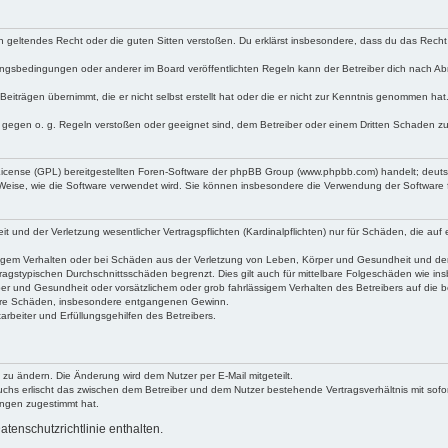
egen geltendes Recht oder die guten Sitten verstoßen. Du erklärst insbesondere, dass du das Recht
ngsbedingungen oder anderer im Board veröffentlichten Regeln kann der Betreiber dich nach A
Beiträgen übernimmt, die er nicht selbst erstellt hat oder die er nicht zur Kenntnis genommen ha
e gegen o. g. Regeln verstoßen oder geeignet sind, dem Betreiber oder einem Dritten Schaden z
 License (GPL) bereitgestellten Foren-Software der phpBB Group (www.phpbb.com) handelt; deu
 Weise, wie die Software verwendet wird. Sie können insbesondere die Verwendung der Software 
nd der Verletzung wesentlicher Vertragspflichten (Kardinalpflichten) nur für Schäden, die auf ei
igem Verhalten oder bei Schäden aus der Verletzung von Leben, Körper und Gesundheit und der Ver
ragstypischen Durchschnittsschäden begrenzt. Dies gilt auch für mittelbare Folgeschäden wie 
er und Gesundheit oder vorsätzlichem oder grob fahrlässigem Verhalten des Betreibers auf die 
elbare Schäden, insbesondere entgangenen Gewinn.
rbeiter und Erfüllungsgehilfen des Betreibers.
 zu ändern. Die Änderung wird dem Nutzer per E-Mail mitgeteilt.
uchs erlischt das zwischen dem Betreiber und dem Nutzer bestehende Vertragsverhältnis mit sofor
ungen zugestimmt hat.
tenschutzrichtlinie enthalten.