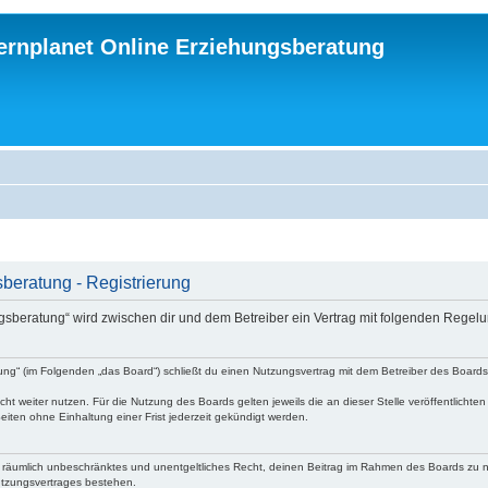
ternplanet Online Erziehungsberatung
beratung - Registrierung
ungsberatung“ wird zwischen dir und dem Betreiber ein Vertrag mit folgenden Rege
atung“ (im Folgenden „das Board“) schließt du einen Nutzungsvertrag mit dem Betreiber des Board
ht weiter nutzen. Für die Nutzung des Boards gelten jeweils die an dieser Stelle veröffentlichte
iten ohne Einhaltung einer Frist jederzeit gekündigt werden.
 und räumlich unbeschränktes und unentgeltliches Recht, deinen Beitrag im Rahmen des Boards zu 
utzungsvertrages bestehen.