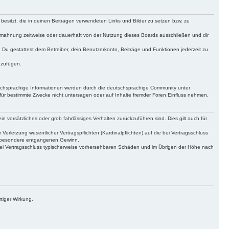
 besitzt, die in deinen Beiträgen verwendeten Links und Bilder zu setzen bzw. zu
bmahnung zeitweise oder dauerhaft von der Nutzung dieses Boards ausschließen und dir
t. Du gestattest dem Betreiber, dein Benutzerkonto, Beiträge und Funktionen jederzeit zu
uzufügen.
tschsprachige Informationen werden durch die deutschsprachige Community unter
für bestimmte Zwecke nicht untersagen oder auf Inhalte fremder Foren Einfluss nehmen.
n vorsätzliches oder grob fahrlässiges Verhalten zurückzuführen sind. Dies gilt auch für
letzung wesentlicher Vertragspflichten (Kardinalpflichten) auf die bei Vertragsschluss
insbesondere entgangenen Gewinn.
bei Vertragsschluss typischerweise vorhersehbaren Schäden und im Übrigen der Höhe nach
tiger Wirkung.